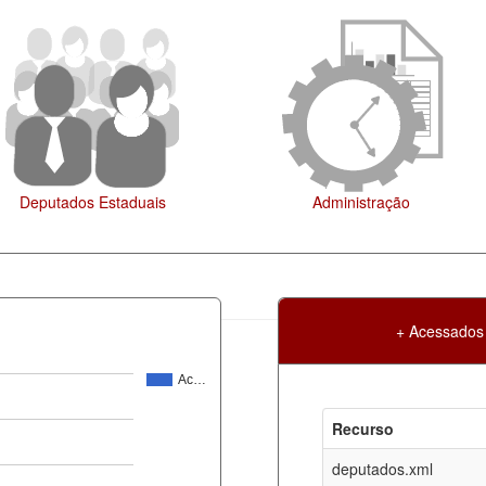
Administração
Legislação
+ Acessados
Ac…
Atualização
Criação
Recurso
ml
07-08-2026
30-05-2017
deputados.xml