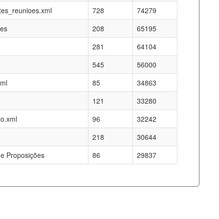
es_reunioes.xml
728
74279
res
208
65195
281
64104
545
56000
xml
85
34863
121
33280
o.xml
96
32242
218
30644
e Proposições
86
29837