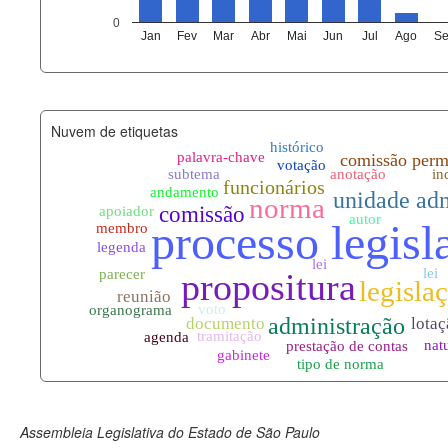
agenda_eventos.xml
0
Jan
Fev
Mar
Abr
Mai
Jun
Jul
Ago
Se
funcionarios_lotacoes.xml
funcionarios_cargos.xml
Nuvem de etiquetas
lotacoes.xml
comissoes_permanentes_votaco
documento_andamento.xml
palavras_chave.xml
legislacao_normas.xml
legislacao_norma_anotacoes.xm
Assembleia Legislativa do Estado de São Paulo