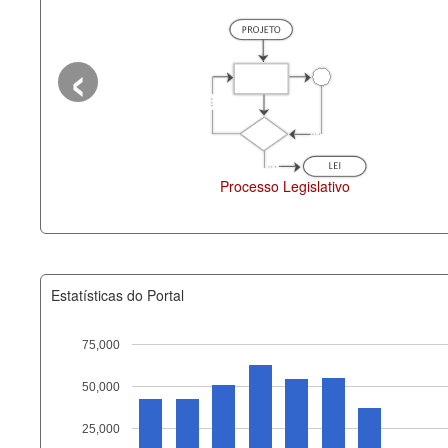
‹
cesso Legislativo
Deputados Estaduais
Estatísticas do Portal
75,000
50,000
Recurso
25,000
documento_andamento_atual.x