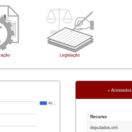
+ Acessados
Ac…
Atualização
Criação
Recurso
ml
07-08-2026
30-05-2017
deputados.xml