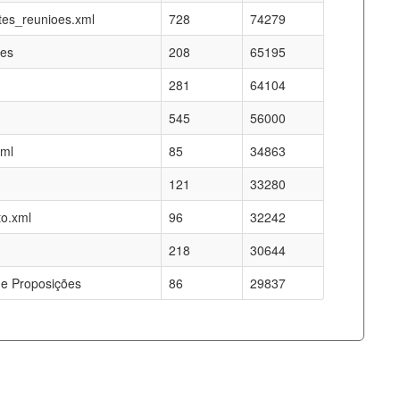
es_reunioes.xml
728
74279
res
208
65195
281
64104
545
56000
xml
85
34863
121
33280
o.xml
96
32242
218
30644
e Proposições
86
29837