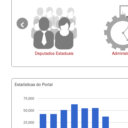
‹
Agenda
Estatísticas do Portal
75,000
50,000
Recurso
25,000
documento_andamento_atual.x