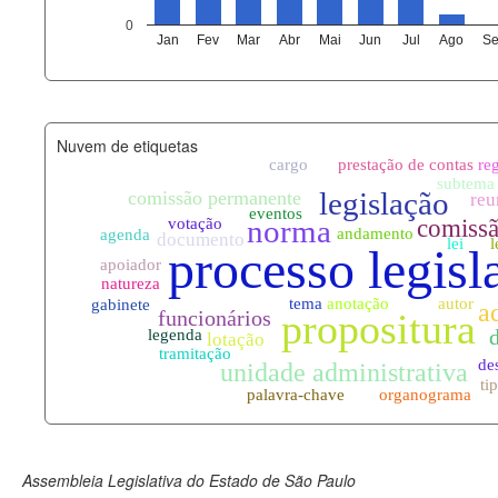
agenda_eventos.xml
0
Jan
Fev
Mar
Abr
Mai
Jun
Jul
Ago
Se
funcionarios_lotacoes.xml
funcionarios_cargos.xml
Nuvem de etiquetas
lotacoes.xml
comissoes_permanentes_votaco
documento_andamento.xml
palavras_chave.xml
legislacao_normas.xml
legislacao_norma_anotacoes.xm
Assembleia Legislativa do Estado de São Paulo