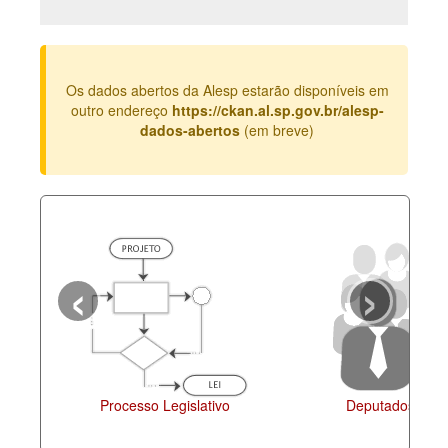
Deputados Estaduais
Administração
Os dados abertos da Alesp estarão disponíveis em
Legislação
outro endereço
https://ckan.al.sp.gov.br/alesp-
dados-abertos
(em breve)
Agenda
Perguntas frequentes
Contato
‹
›
Processo Legislativo
Deputados Esta