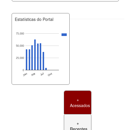
Estatísticas do Portal
75,000
50,000
25,000
0
Jan
Abr
Jul
Out
+
Acessados
+
Recentes