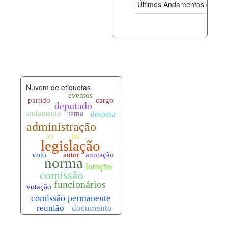
Últimos Andamentos de Pro
documento_andamento.xml
06-08-202
palavras_chave.xml
06-08-202
legislacao_normas.xml
06-08-202
Nuvem de etiquetas
legislacao_norma_anotacoes.xml
06-08-202