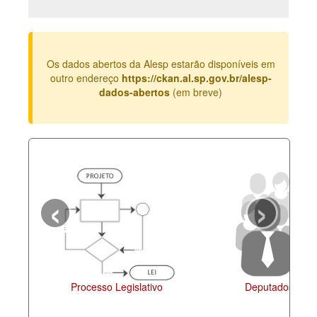
Deputados Estaduais
Administração
Os dados abertos da Alesp estarão disponíveis em
Legislação
outro endereço
https://ckan.al.sp.gov.br/alesp-
dados-abertos
(em breve)
Agenda
Perguntas frequentes
Contato
‹
›
Processo Legislativo
Deputados Esta