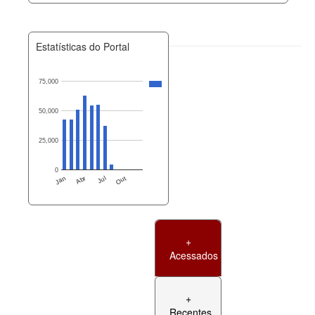
Estatísticas do Portal
75,000
50,000
25,000
0
Jan
Abr
Jul
Out
+
Acessados
+
Recentes