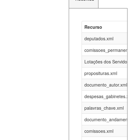
Recurso
Recurso
Atualizaç
documento_andamento_atual.xml
deputados.xml
06-08-202
comissoes_permanentes_re
agenda_eventos.xml
06-08-202
Lotações dos Servidores
proposituras.xml
funcionarios_lotacoes.xml
12-05-202
documento_autor.xml
funcionarios_cargos.xml
12-05-202
despesas_gabinetes.xml
palavras_chave.xml
lotacoes.xml
06-08-202
documento_andamento.xml
comissoes_permanentes_votacoes.xml
06-08-202
comissoes.xml