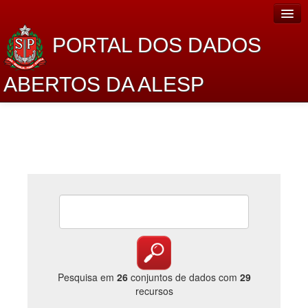
PORTAL DOS DADOS
ABERTOS DA ALESP
Home
Sobre o projeto
Dados Abertos Alesp
Lei de Acesso à Informação
Dados Governamentais Abertos
Planejamento
Catálogo de dados
Pesquisa em
26
conjuntos de dados com
29
recursos
Processo Legislativo