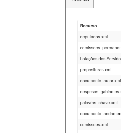
Recurso
Recurso
Atualizaç
documento_andamento_atual.xml
deputados.xml
07-08-202
comissoes_permanentes_re
agenda_eventos.xml
07-08-202
Lotações dos Servidores
proposituras.xml
funcionarios_lotacoes.xml
12-05-202
documento_autor.xml
funcionarios_cargos.xml
12-05-202
despesas_gabinetes.xml
palavras_chave.xml
lotacoes.xml
07-08-202
documento_andamento.xml
comissoes_permanentes_votacoes.xml
07-08-202
comissoes.xml