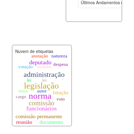
Últimos Andamentos de Pro
documento_andamento.xml
07-08-202
palavras_chave.xml
07-08-202
legislacao_normas.xml
07-08-202
Nuvem de etiquetas
legislacao_norma_anotacoes.xml
07-08-202