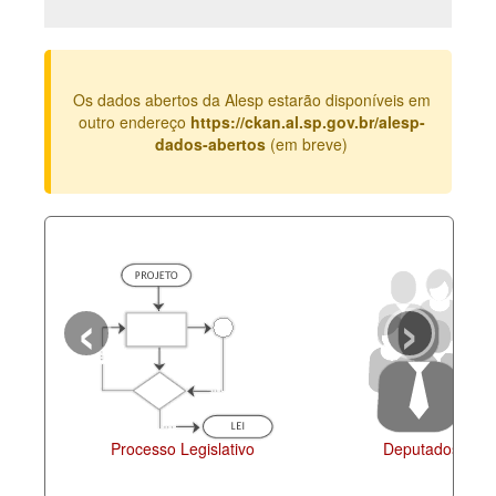
Deputados Estaduais
Administração
Os dados abertos da Alesp estarão disponíveis em
Legislação
outro endereço
https://ckan.al.sp.gov.br/alesp-
dados-abertos
(em breve)
Agenda
Perguntas frequentes
Contato
‹
›
Processo Legislativo
Deputados Esta