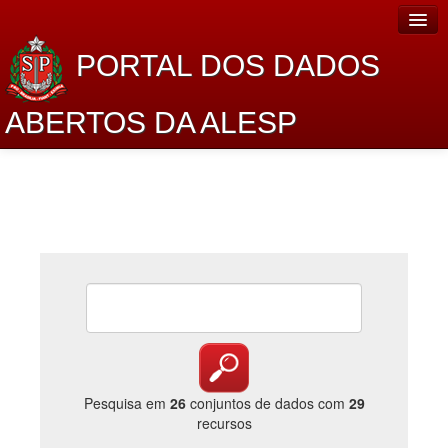
PORTAL DOS DADOS
ABERTOS DA ALESP
Home
Sobre o projeto
Dados Abertos Alesp
Lei de Acesso à Informação
Dados Governamentais Abertos
Planejamento
Catálogo de dados
Pesquisa em
26
conjuntos de dados com
29
recursos
Processo Legislativo