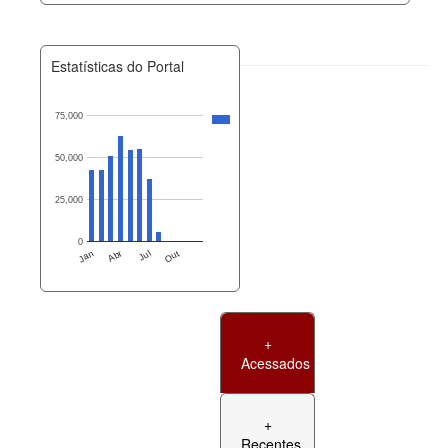
Estatísticas do Portal
75,000
50,000
25,000
0
Jan
Abr
Jul
Out
+
Acessados
+
Recentes