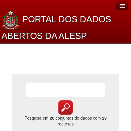
PORTAL DOS DADOS
ABERTOS DA ALESP
Home
Sobre o projeto
Dados Abertos Alesp
Lei de Acesso à Informação
Dados Governamentais Abertos
Planejamento
Catálogo de dados
Pesquisa em
26
conjuntos de dados com
29
recursos
Processo Legislativo