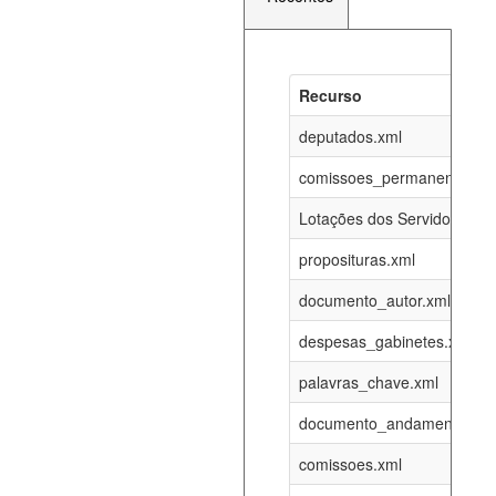
Recurso
Recurso
Atualizaç
documento_andamento_atual.xml
deputados.xml
06-08-202
comissoes_permanentes_re
agenda_eventos.xml
06-08-202
Lotações dos Servidores
proposituras.xml
funcionarios_lotacoes.xml
12-05-202
documento_autor.xml
funcionarios_cargos.xml
12-05-202
despesas_gabinetes.xml
palavras_chave.xml
lotacoes.xml
06-08-202
documento_andamento.xml
comissoes_permanentes_votacoes.xml
06-08-202
comissoes.xml