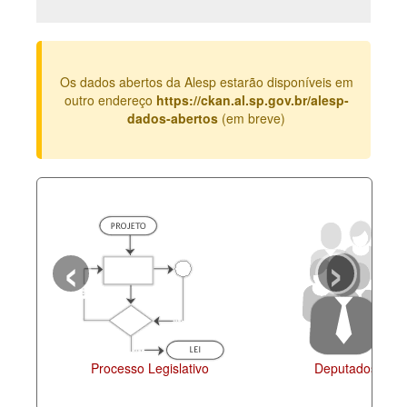
Deputados Estaduais
Administração
Os dados abertos da Alesp estarão disponíveis em
Legislação
outro endereço
https://ckan.al.sp.gov.br/alesp-
dados-abertos
(em breve)
Agenda
Perguntas frequentes
Contato
‹
›
Processo Legislativo
Deputados Esta