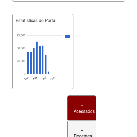
Estatísticas do Portal
75,000
50,000
25,000
0
Jan
Abr
Jul
Out
+
Acessados
+
Recentes