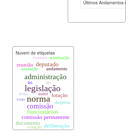
Últimos Andamentos de Pro
documento_andamento.xml
06-08-202
palavras_chave.xml
06-08-202
legislacao_normas.xml
06-08-202
Nuvem de etiquetas
legislacao_norma_anotacoes.xml
06-08-202