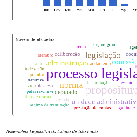
agenda_eventos.xml
0
Jan
Fev
Mar
Abr
Mai
Jun
Jul
Ago
Se
funcionarios_lotacoes.xml
funcionarios_cargos.xml
Nuvem de etiquetas
lotacoes.xml
comissoes_permanentes_votaco
documento_andamento.xml
palavras_chave.xml
legislacao_normas.xml
legislacao_norma_anotacoes.xm
Assembleia Legislativa do Estado de São Paulo