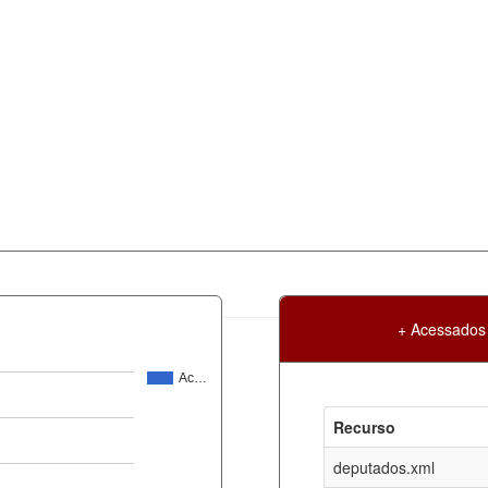
+ Acessados
Ac…
Atualização
Criação
Recurso
ml
06-08-2026
30-05-2017
deputados.xml