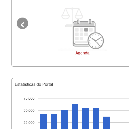
‹
Agenda
Estatísticas do Portal
75,000
50,000
Recurso
25,000
documento_andamento_atual.x