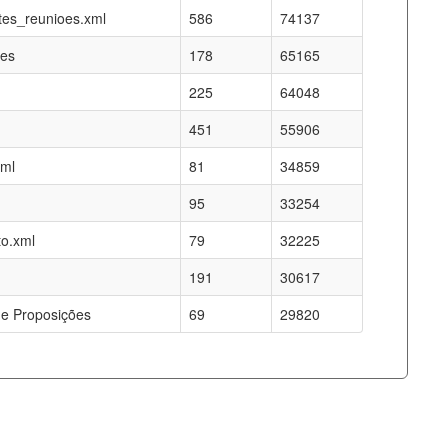
es_reunioes.xml
586
74137
res
178
65165
225
64048
451
55906
xml
81
34859
95
33254
o.xml
79
32225
191
30617
e Proposições
69
29820