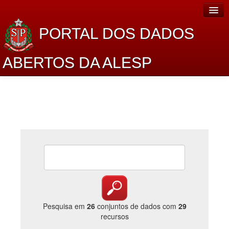
PORTAL DOS DADOS
ABERTOS DA ALESP
Home
Sobre o projeto
Dados Abertos Alesp
Lei de Acesso à Informação
Dados Governamentais Abertos
Planejamento
Catálogo de dados
Pesquisa em
26
conjuntos de dados com
29
recursos
Processo Legislativo