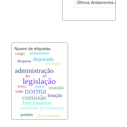
Últimos Andamentos de Pro
documento_andamento.xml
07-08-202
palavras_chave.xml
07-08-202
legislacao_normas.xml
07-08-202
Nuvem de etiquetas
legislacao_norma_anotacoes.xml
07-08-202