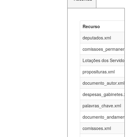
Recurso
Recurso
Atualizaç
documento_andamento_atual.xml
deputados.xml
07-08-202
comissoes_permanentes_re
agenda_eventos.xml
07-08-202
Lotações dos Servidores
proposituras.xml
funcionarios_lotacoes.xml
12-05-202
documento_autor.xml
funcionarios_cargos.xml
12-05-202
despesas_gabinetes.xml
palavras_chave.xml
lotacoes.xml
07-08-202
documento_andamento.xml
comissoes_permanentes_votacoes.xml
07-08-202
comissoes.xml