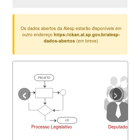
Deputados Estaduais
Administração
Os dados abertos da Alesp estarão disponíveis em
Legislação
outro endereço
https://ckan.al.sp.gov.br/alesp-
dados-abertos
(em breve)
Agenda
Perguntas frequentes
Contato
‹
›
Processo Legislativo
Deputados Estaduais