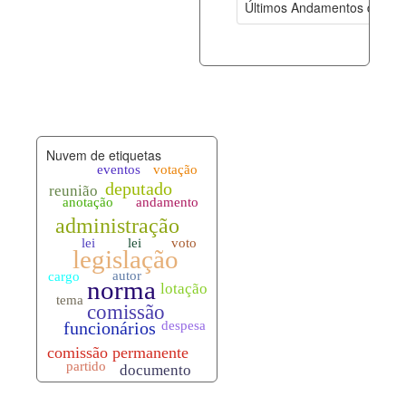
Últimos Andamentos de Pro
documento_andamento.xml
06-08-202
palavras_chave.xml
06-08-202
legislacao_normas.xml
06-08-202
Nuvem de etiquetas
legislacao_norma_anotacoes.xml
06-08-202