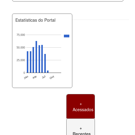
Estatísticas do Portal
75,000
50,000
25,000
0
Jan
Abr
Jul
Out
+
Acessados
+
Recentes