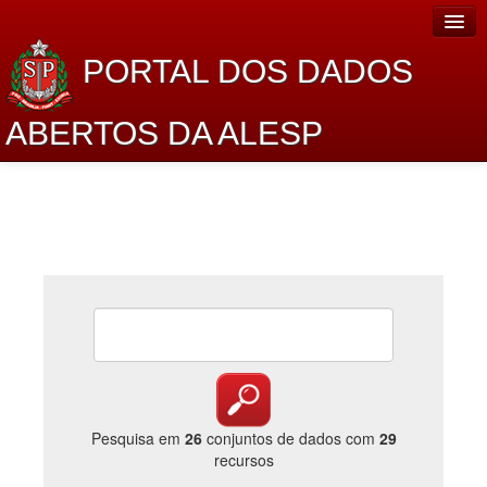
PORTAL DOS DADOS
ABERTOS DA ALESP
Home
Sobre o projeto
Dados Abertos Alesp
Lei de Acesso à Informação
Dados Governamentais Abertos
Planejamento
Catálogo de dados
Pesquisa em
26
conjuntos de dados com
29
recursos
Processo Legislativo