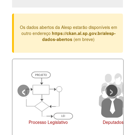
Deputados Estaduais
Administração
Os dados abertos da Alesp estarão disponíveis em
Legislação
outro endereço
https://ckan.al.sp.gov.br/alesp-
dados-abertos
(em breve)
Agenda
Perguntas frequentes
Contato
‹
›
Agen
Processo Legislativo
Deputados Estaduais