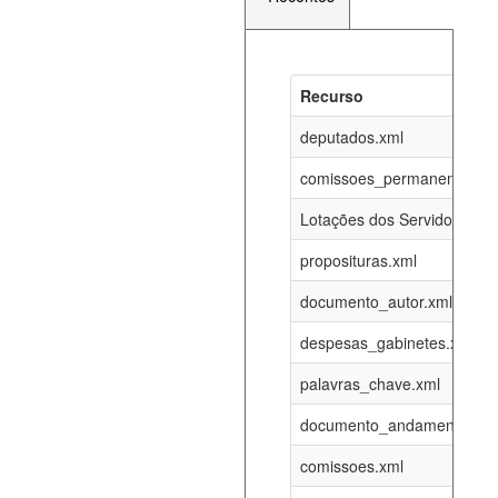
Recurso
Recurso
Atualizaç
documento_andamento_atual.xml
deputados.xml
06-08-202
comissoes_permanentes_re
agenda_eventos.xml
06-08-202
Lotações dos Servidores
proposituras.xml
funcionarios_lotacoes.xml
12-05-202
documento_autor.xml
funcionarios_cargos.xml
12-05-202
despesas_gabinetes.xml
palavras_chave.xml
lotacoes.xml
06-08-202
documento_andamento.xml
comissoes_permanentes_votacoes.xml
06-08-202
comissoes.xml