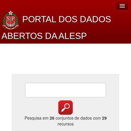
PORTAL DOS DADOS
ABERTOS DA ALESP
Home
Sobre o projeto
Dados Abertos Alesp
Lei de Acesso à Informação
Dados Governamentais Abertos
Planejamento
Catálogo de dados
Pesquisa em
26
conjuntos de dados com
29
recursos
Processo Legislativo