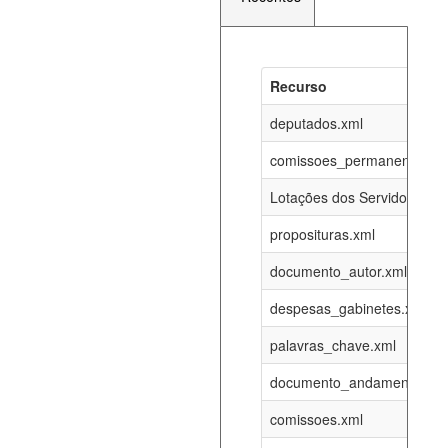
Recurso
Recurso
Atualizaç
documento_andamento_atual.xml
deputados.xml
10-08-202
comissoes_permanentes_re
agenda_eventos.xml
10-08-202
Lotações dos Servidores
proposituras.xml
funcionarios_lotacoes.xml
12-05-202
documento_autor.xml
funcionarios_cargos.xml
12-05-202
despesas_gabinetes.xml
palavras_chave.xml
lotacoes.xml
10-08-202
documento_andamento.xml
comissoes_permanentes_votacoes.xml
10-08-202
comissoes.xml