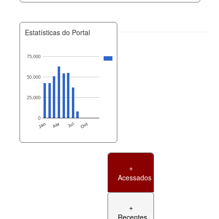
Estatísticas do Portal
75,000
50,000
25,000
0
Jan
Abr
Jul
Out
+
Acessados
+
Recentes