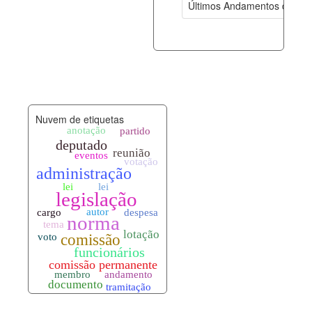
Últimos Andamentos de Pro
documento_andamento.xml
10-08-202
palavras_chave.xml
10-08-202
legislacao_normas.xml
10-08-202
Nuvem de etiquetas
legislacao_norma_anotacoes.xml
10-08-202