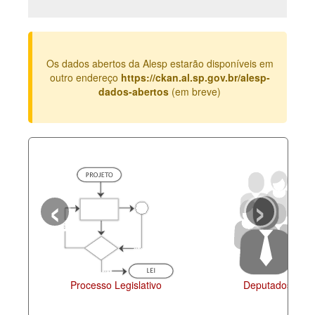
Deputados Estaduais
Administração
Os dados abertos da Alesp estarão disponíveis em
Legislação
outro endereço
https://ckan.al.sp.gov.br/alesp-
dados-abertos
(em breve)
Agenda
Perguntas frequentes
Contato
‹
›
Processo Legislativo
Deputados Esta