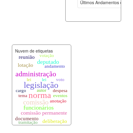
Últimos Andamentos de Pro
documento_andamento.xml
08-08-202
palavras_chave.xml
08-08-202
legislacao_normas.xml
08-08-202
Nuvem de etiquetas
legislacao_norma_anotacoes.xml
08-08-202