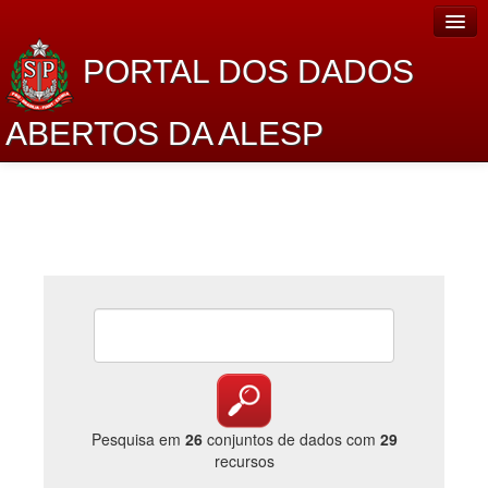
PORTAL DOS DADOS
ABERTOS DA ALESP
Home
Sobre o projeto
Dados Abertos Alesp
Lei de Acesso à Informação
Dados Governamentais Abertos
Planejamento
Catálogo de dados
Pesquisa em
26
conjuntos de dados com
29
recursos
Processo Legislativo