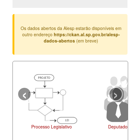
Deputados Estaduais
Administração
Os dados abertos da Alesp estarão disponíveis em
Legislação
outro endereço
https://ckan.al.sp.gov.br/alesp-
dados-abertos
(em breve)
Agenda
Perguntas frequentes
Contato
‹
›
Processo Legislativo
Deputados Estad