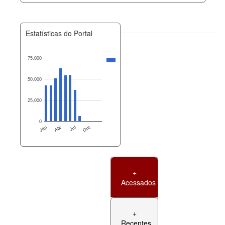
Estatísticas do Portal
75,000
50,000
25,000
0
Jan
Abr
Jul
Out
+
Acessados
+
Recentes