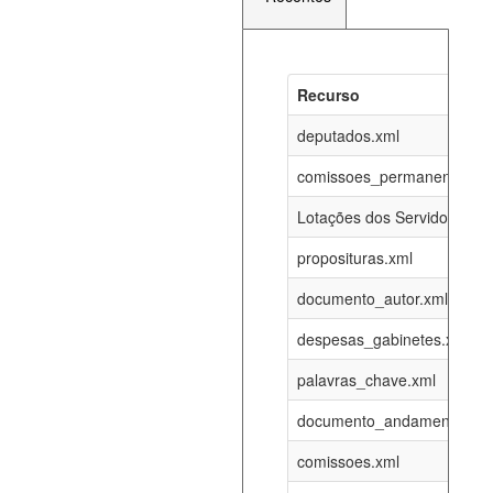
Recurso
Recurso
Atualizaç
documento_andamento_atual.xml
deputados.xml
08-08-202
comissoes_permanentes_re
agenda_eventos.xml
08-08-202
Lotações dos Servidores
proposituras.xml
funcionarios_lotacoes.xml
12-05-202
documento_autor.xml
funcionarios_cargos.xml
12-05-202
despesas_gabinetes.xml
palavras_chave.xml
lotacoes.xml
08-08-202
documento_andamento.xml
comissoes_permanentes_votacoes.xml
08-08-202
comissoes.xml