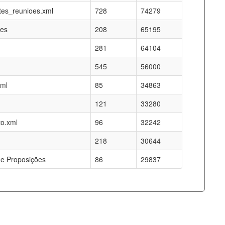
es_reunioes.xml
728
74279
res
208
65195
281
64104
545
56000
xml
85
34863
121
33280
o.xml
96
32242
218
30644
e Proposições
86
29837