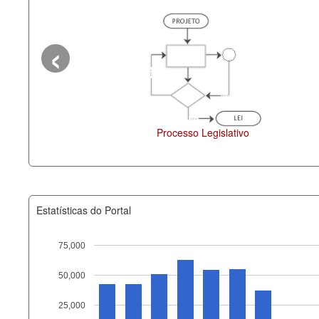
‹
Processo Legislativo
Deputados Estaduais
Estatísticas do Portal
75,000
50,000
Recurso
25,000
documento_andamento_atual.x