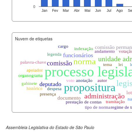
agenda_eventos.xml
0
Jan
Fev
Mar
Abr
Mai
Jun
Jul
Ago
Se
funcionarios_lotacoes.xml
funcionarios_cargos.xml
Nuvem de etiquetas
lotacoes.xml
comissoes_permanentes_votaco
documento_andamento.xml
palavras_chave.xml
legislacao_normas.xml
legislacao_norma_anotacoes.xm
Assembleia Legislativa do Estado de São Paulo