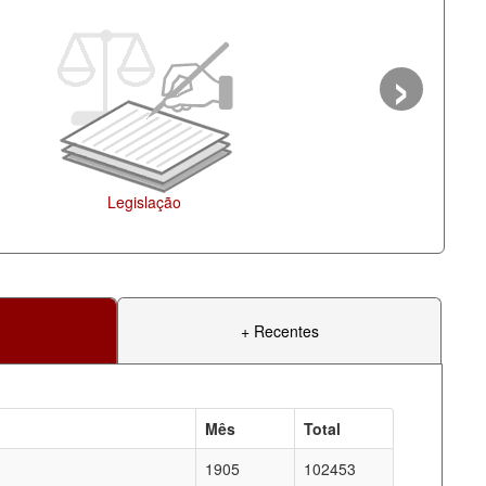
›
Ag
+ Recentes
Mês
Total
1905
102453