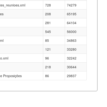
es_reunioes.xml
728
74279
res
208
65195
281
64104
545
56000
xml
85
34863
121
33280
o.xml
96
32242
218
30644
e Proposições
86
29837