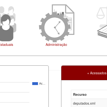
Agenda
+ Acessados
Ac…
Atualização
Criação
Recurso
ml
07-08-2026
30-05-2017
deputados.xml