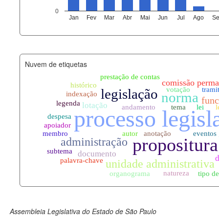
agenda_eventos.xml
0
Jan
Fev
Mar
Abr
Mai
Jun
Jul
Ago
Se
funcionarios_lotacoes.xml
funcionarios_cargos.xml
Nuvem de etiquetas
lotacoes.xml
comissoes_permanentes_votaco
documento_andamento.xml
palavras_chave.xml
legislacao_normas.xml
legislacao_norma_anotacoes.xm
Assembleia Legislativa do Estado de São Paulo