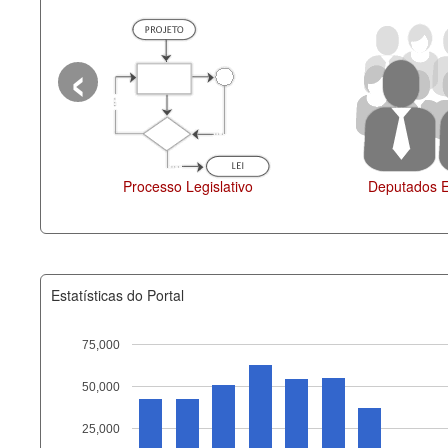
‹
Legislação
Estatísticas do Portal
75,000
50,000
Recurso
25,000
documento_andamento_atual.x