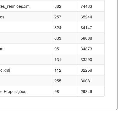
es_reunioes.xml
882
74433
res
257
65244
324
64147
633
56088
xml
95
34873
131
33290
o.xml
112
32258
255
30681
e Proposições
98
29849