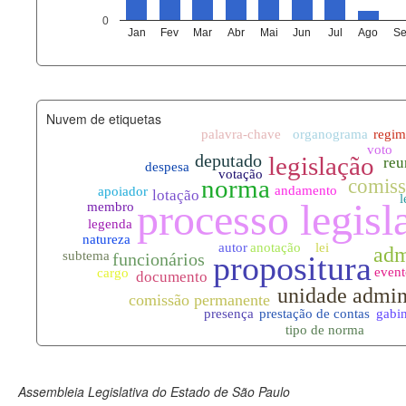
agenda_eventos.xml
0
Jan
Fev
Mar
Abr
Mai
Jun
Jul
Ago
Se
funcionarios_lotacoes.xml
funcionarios_cargos.xml
Nuvem de etiquetas
lotacoes.xml
comissoes_permanentes_votaco
documento_andamento.xml
palavras_chave.xml
legislacao_normas.xml
legislacao_norma_anotacoes.xm
Assembleia Legislativa do Estado de São Paulo