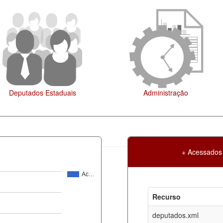
Legislação
+ Acessados
Ac…
Atualização
Criação
Recurso
ml
08-08-2026
30-05-2017
deputados.xml