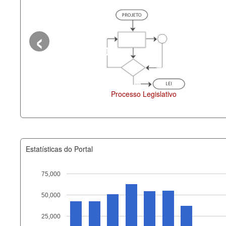
‹
dos Estaduais
Administração
Estatísticas do Portal
75,000
50,000
Recurso
25,000
documento_andamento_atual.x