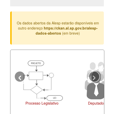
Deputados Estaduais
Administração
Os dados abertos da Alesp estarão disponíveis em
Legislação
outro endereço
https://ckan.al.sp.gov.br/alesp-
dados-abertos
(em breve)
Agenda
Perguntas frequentes
Contato
‹
›
Processo Legislativo
Deputados Esta