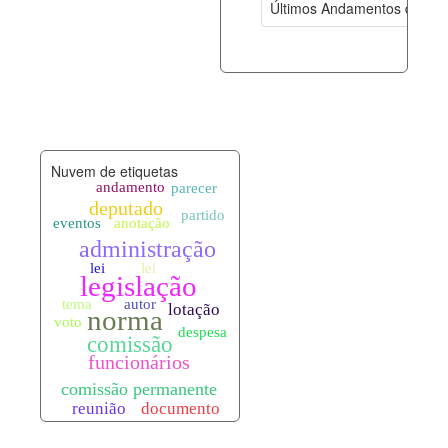
Últimos Andamentos de Pro
documento_andamento.xml
06-08-202
palavras_chave.xml
06-08-202
legislacao_normas.xml
06-08-202
Nuvem de etiquetas
legislacao_norma_anotacoes.xml
06-08-202