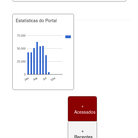
Estatísticas do Portal
75,000
50,000
25,000
0
Jan
Abr
Jul
Out
+
Acessados
+
Recentes