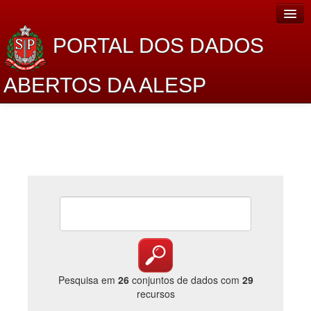
PORTAL DOS DADOS
ABERTOS DA ALESP
Home
Sobre o projeto
Dados Abertos Alesp
Lei de Acesso à Informação
Dados Governamentais Abertos
Planejamento
Catálogo de dados
Pesquisa em
26
conjuntos de dados com
29
recursos
Processo Legislativo