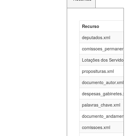
Recurso
Recurso
Atualizaç
documento_andamento_atual.xml
deputados.xml
06-08-202
comissoes_permanentes_re
agenda_eventos.xml
06-08-202
Lotações dos Servidores
proposituras.xml
funcionarios_lotacoes.xml
12-05-202
documento_autor.xml
funcionarios_cargos.xml
12-05-202
despesas_gabinetes.xml
palavras_chave.xml
lotacoes.xml
06-08-202
documento_andamento.xml
comissoes_permanentes_votacoes.xml
06-08-202
comissoes.xml