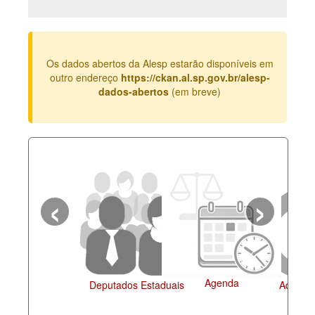
Deputados Estaduais
Administração
Os dados abertos da Alesp estarão disponíveis em
Legislação
outro endereço
https://ckan.al.sp.gov.br/alesp-
dados-abertos
(em breve)
Agenda
Perguntas frequentes
Contato
‹
›
Agenda
Deputados Estaduais
Administração