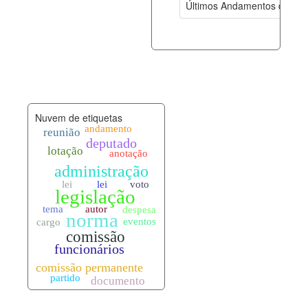
Últimos Andamentos de Pro
documento_andamento.xml
08-08-202
palavras_chave.xml
08-08-202
legislacao_normas.xml
08-08-202
Nuvem de etiquetas
legislacao_norma_anotacoes.xml
08-08-202