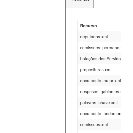
Recurso
Recurso
Atualizaç
documento_andamento_atual.xml
deputados.xml
08-08-202
comissoes_permanentes_re
agenda_eventos.xml
08-08-202
Lotações dos Servidores
proposituras.xml
funcionarios_lotacoes.xml
12-05-202
documento_autor.xml
funcionarios_cargos.xml
12-05-202
despesas_gabinetes.xml
palavras_chave.xml
lotacoes.xml
08-08-202
documento_andamento.xml
comissoes_permanentes_votacoes.xml
08-08-202
comissoes.xml