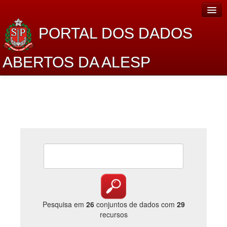
PORTAL DOS DADOS
ABERTOS DA ALESP
Home
Sobre o projeto
Dados Abertos Alesp
Lei de Acesso à Informação
Dados Governamentais Abertos
Planejamento
Catálogo de dados
Pesquisa em
26
conjuntos de dados com
29
recursos
Processo Legislativo