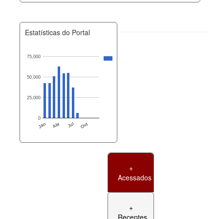
Estatísticas do Portal
75,000
50,000
25,000
0
Jan
Abr
Jul
Out
+
Acessados
+
Recentes