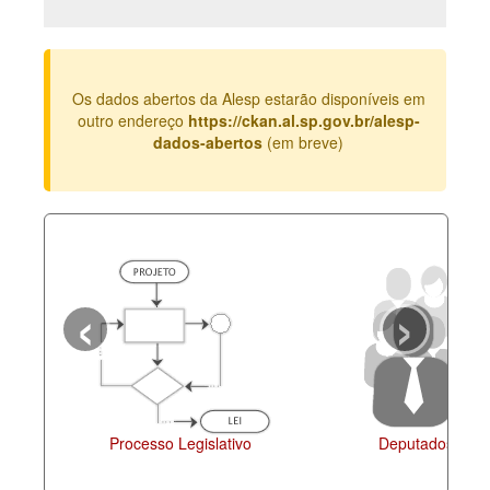
Deputados Estaduais
Administração
Os dados abertos da Alesp estarão disponíveis em
Legislação
outro endereço
https://ckan.al.sp.gov.br/alesp-
dados-abertos
(em breve)
Agenda
Perguntas frequentes
Contato
‹
›
Processo Legislativo
Deputados Esta