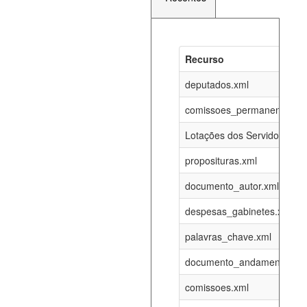
Recurso
Recurso
Atualizaç
documento_andamento_atual.xml
deputados.xml
06-08-202
comissoes_permanentes_re
agenda_eventos.xml
06-08-202
Lotações dos Servidores
proposituras.xml
funcionarios_lotacoes.xml
12-05-202
documento_autor.xml
funcionarios_cargos.xml
12-05-202
despesas_gabinetes.xml
palavras_chave.xml
lotacoes.xml
06-08-202
documento_andamento.xml
comissoes_permanentes_votacoes.xml
06-08-202
comissoes.xml