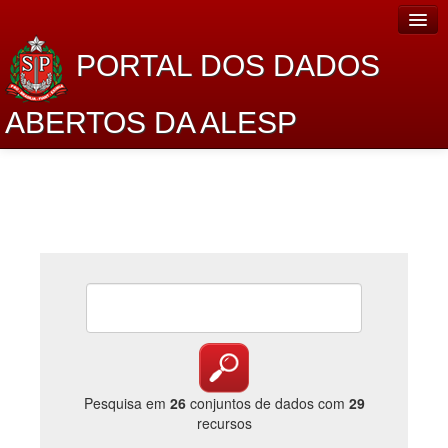
PORTAL DOS DADOS
ABERTOS DA ALESP
Home
Sobre o projeto
Dados Abertos Alesp
Lei de Acesso à Informação
Dados Governamentais Abertos
Planejamento
Catálogo de dados
Pesquisa em
26
conjuntos de dados com
29
recursos
Processo Legislativo