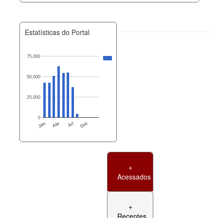
Estatísticas do Portal
75,000
50,000
25,000
0
Jan
Abr
Jul
Out
+
Acessados
+
Recentes