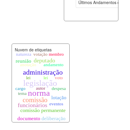
Últimos Andamentos de Pro
documento_andamento.xml
06-08-202
palavras_chave.xml
06-08-202
legislacao_normas.xml
06-08-202
Nuvem de etiquetas
legislacao_norma_anotacoes.xml
06-08-202