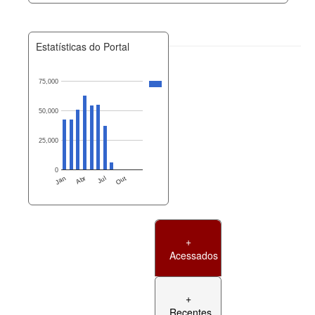
Estatísticas do Portal
75,000
50,000
25,000
0
Jan
Abr
Jul
Out
+
Acessados
+
Recentes