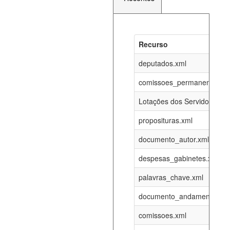
Recurso
Recurso
Atualizaç
documento_andamento_atual.xml
deputados.xml
08-08-202
comissoes_permanentes_re
agenda_eventos.xml
08-08-202
Lotações dos Servidores
proposituras.xml
funcionarios_lotacoes.xml
12-05-202
documento_autor.xml
funcionarios_cargos.xml
12-05-202
despesas_gabinetes.xml
palavras_chave.xml
lotacoes.xml
08-08-202
documento_andamento.xml
comissoes_permanentes_votacoes.xml
08-08-202
comissoes.xml