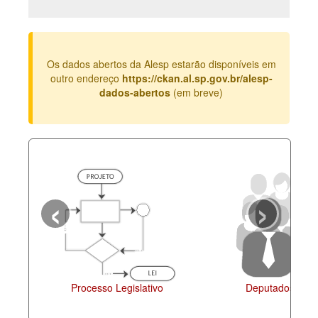
Deputados Estaduais
Administração
Os dados abertos da Alesp estarão disponíveis em
Legislação
outro endereço
https://ckan.al.sp.gov.br/alesp-
dados-abertos
(em breve)
Agenda
Perguntas frequentes
Contato
‹
›
Processo Legislativo
Deputados Esta