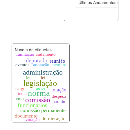
Últimos Andamentos de Pro
documento_andamento.xml
08-08-202
palavras_chave.xml
08-08-202
legislacao_normas.xml
08-08-202
Nuvem de etiquetas
legislacao_norma_anotacoes.xml
08-08-202