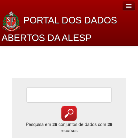
PORTAL DOS DADOS
ABERTOS DA ALESP
Home
Sobre o projeto
Dados Abertos Alesp
Lei de Acesso à Informação
Dados Governamentais Abertos
Planejamento
Catálogo de dados
Pesquisa em
26
conjuntos de dados com
29
recursos
Processo Legislativo