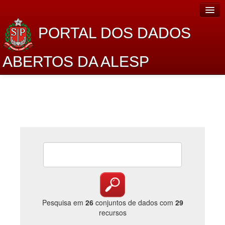
PORTAL DOS DADOS
ABERTOS DA ALESP
Home
Sobre o projeto
Dados Abertos Alesp
Lei de Acesso à Informação
Dados Governamentais Abertos
Planejamento
Catálogo de dados
Pesquisa em
26
conjuntos de dados com
29
recursos
Processo Legislativo