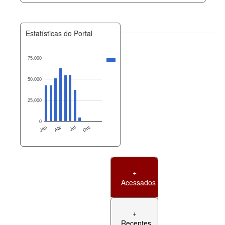
Estatísticas do Portal
75,000
50,000
25,000
0
Jan
Abr
Jul
Out
+
Acessados
+
Recentes