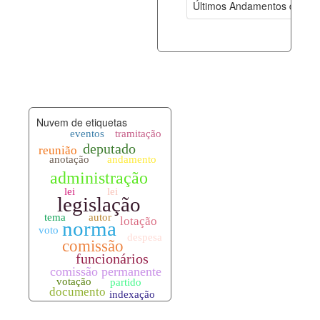
Últimos Andamentos de Pro
documento_andamento.xml
06-08-202
palavras_chave.xml
06-08-202
legislacao_normas.xml
06-08-202
Nuvem de etiquetas
legislacao_norma_anotacoes.xml
06-08-202