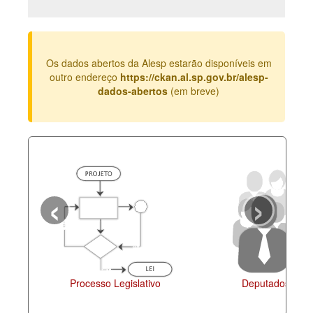
Deputados Estaduais
Administração
Os dados abertos da Alesp estarão disponíveis em
Legislação
outro endereço
https://ckan.al.sp.gov.br/alesp-
dados-abertos
(em breve)
Agenda
Perguntas frequentes
Contato
‹
›
Processo Legislativo
Deputados Esta