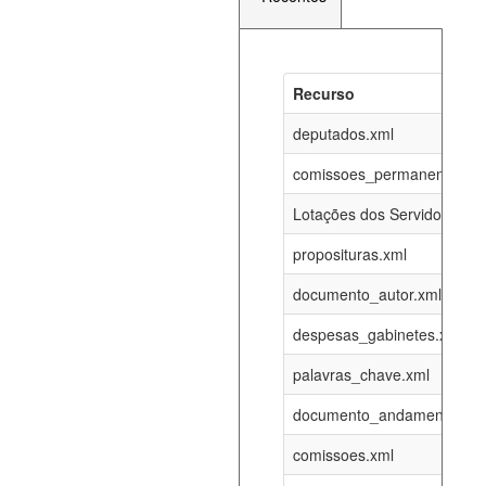
Recurso
Recurso
Atualizaç
documento_andamento_atual.xml
deputados.xml
06-08-202
comissoes_permanentes_re
agenda_eventos.xml
06-08-202
Lotações dos Servidores
proposituras.xml
funcionarios_lotacoes.xml
12-05-202
documento_autor.xml
funcionarios_cargos.xml
12-05-202
despesas_gabinetes.xml
palavras_chave.xml
lotacoes.xml
06-08-202
documento_andamento.xml
comissoes_permanentes_votacoes.xml
06-08-202
comissoes.xml