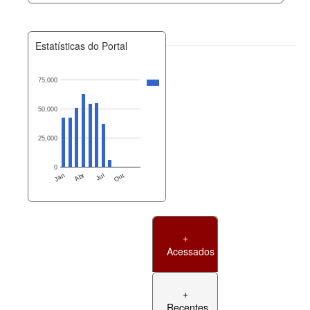
Estatísticas do Portal
75,000
50,000
25,000
0
Jan
Abr
Jul
Out
+
Acessados
+
Recentes