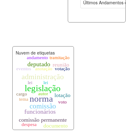
Últimos Andamentos de Pro
documento_andamento.xml
08-08-202
palavras_chave.xml
08-08-202
legislacao_normas.xml
08-08-202
Nuvem de etiquetas
legislacao_norma_anotacoes.xml
08-08-202