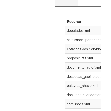
Recurso
Recurso
Atualizaç
documento_andamento_atual.xml
deputados.xml
08-08-202
comissoes_permanentes_re
agenda_eventos.xml
08-08-202
Lotações dos Servidores
proposituras.xml
funcionarios_lotacoes.xml
12-05-202
documento_autor.xml
funcionarios_cargos.xml
12-05-202
despesas_gabinetes.xml
palavras_chave.xml
lotacoes.xml
08-08-202
documento_andamento.xml
comissoes_permanentes_votacoes.xml
08-08-202
comissoes.xml