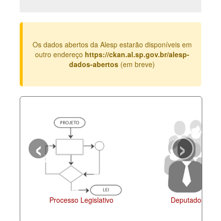
Deputados Estaduais
Administração
Os dados abertos da Alesp estarão disponíveis em
Legislação
outro endereço
https://ckan.al.sp.gov.br/alesp-
dados-abertos
(em breve)
Agenda
Perguntas frequentes
Contato
‹
›
Processo Legislativo
Deputados Esta