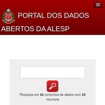
PORTAL DOS DADOS
ABERTOS DA ALESP
Home
Sobre o projeto
Dados Abertos Alesp
Lei de Acesso à Informação
Dados Governamentais Abertos
Planejamento
Catálogo de dados
Pesquisa em
26
conjuntos de dados com
29
recursos
Processo Legislativo