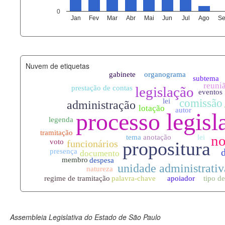
agenda_eventos.xml
0
Jan
Fev
Mar
Abr
Mai
Jun
Jul
Ago
Se
funcionarios_lotacoes.xml
funcionarios_cargos.xml
Nuvem de etiquetas
lotacoes.xml
comissoes_permanentes_votaco
documento_andamento.xml
palavras_chave.xml
legislacao_normas.xml
legislacao_norma_anotacoes.xm
Assembleia Legislativa do Estado de São Paulo