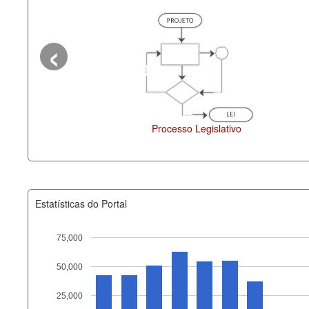
‹
dos Estaduais
Administração
Estatísticas do Portal
75,000
50,000
Recurso
25,000
documento_andamento_atual.x