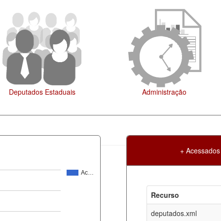
Legislação
+ Acessados
Ac…
Atualização
Criação
Recurso
ml
08-08-2026
30-05-2017
deputados.xml