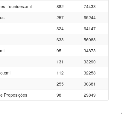
es_reunioes.xml
882
74433
res
257
65244
324
64147
633
56088
xml
95
34873
131
33290
o.xml
112
32258
255
30681
e Proposições
98
29849