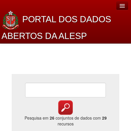
PORTAL DOS DADOS
ABERTOS DA ALESP
Home
Sobre o projeto
Dados Abertos Alesp
Lei de Acesso à Informação
Dados Governamentais Abertos
Planejamento
Catálogo de dados
Pesquisa em
26
conjuntos de dados com
29
recursos
Processo Legislativo