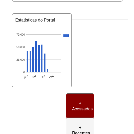
Estatísticas do Portal
75,000
50,000
25,000
0
Jan
Abr
Jul
Out
+
Acessados
+
Recentes