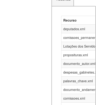
Recurso
Recurso
Atualizaç
documento_andamento_atual.xml
deputados.xml
08-08-202
comissoes_permanentes_re
agenda_eventos.xml
08-08-202
Lotações dos Servidores
proposituras.xml
funcionarios_lotacoes.xml
12-05-202
documento_autor.xml
funcionarios_cargos.xml
12-05-202
despesas_gabinetes.xml
palavras_chave.xml
lotacoes.xml
08-08-202
documento_andamento.xml
comissoes_permanentes_votacoes.xml
08-08-202
comissoes.xml