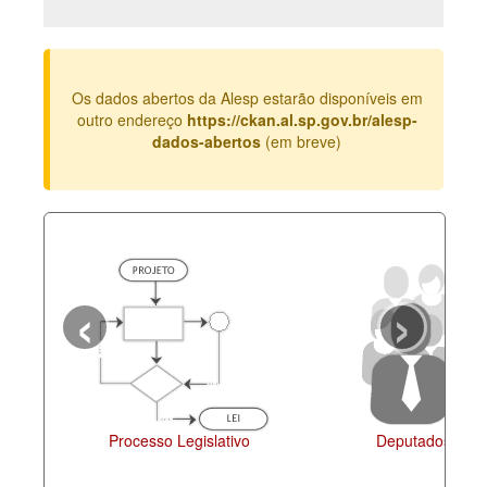
Deputados Estaduais
Administração
Os dados abertos da Alesp estarão disponíveis em
Legislação
outro endereço
https://ckan.al.sp.gov.br/alesp-
dados-abertos
(em breve)
Agenda
Perguntas frequentes
Contato
‹
›
Processo Legislativo
Deputados Esta