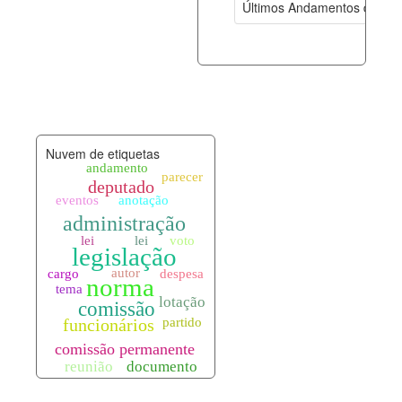
Últimos Andamentos de Pro
documento_andamento.xml
08-08-202
palavras_chave.xml
08-08-202
legislacao_normas.xml
08-08-202
Nuvem de etiquetas
legislacao_norma_anotacoes.xml
08-08-202