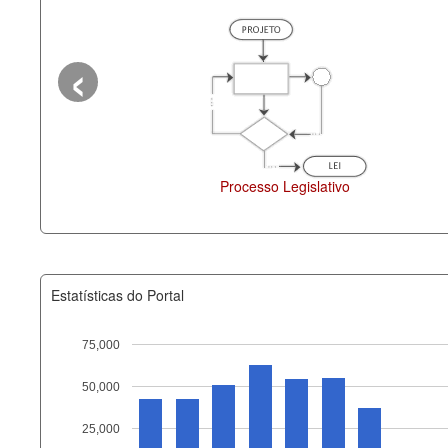
‹
o
Deputados Estaduais
Administ
Estatísticas do Portal
75,000
50,000
Recurso
25,000
documento_andamento_atual.x