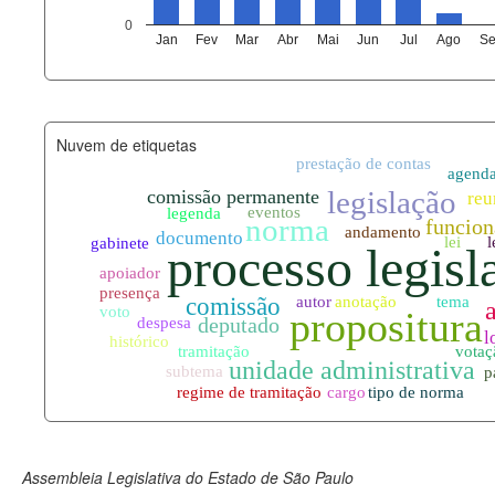
agenda_eventos.xml
0
Jan
Fev
Mar
Abr
Mai
Jun
Jul
Ago
Se
funcionarios_lotacoes.xml
funcionarios_cargos.xml
Nuvem de etiquetas
lotacoes.xml
comissoes_permanentes_votaco
documento_andamento.xml
palavras_chave.xml
legislacao_normas.xml
legislacao_norma_anotacoes.xm
Assembleia Legislativa do Estado de São Paulo