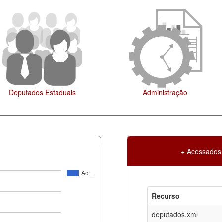
ração
Legislação
+ Acessados
Ac…
Atualização
Criação
Recurso
ml
08-08-2026
30-05-2017
deputados.xml