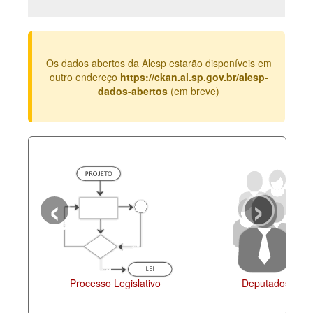
Deputados Estaduais
Administração
Os dados abertos da Alesp estarão disponíveis em
Legislação
outro endereço
https://ckan.al.sp.gov.br/alesp-
dados-abertos
(em breve)
Agenda
Perguntas frequentes
Contato
‹
›
Processo Legislativo
Deputados Esta