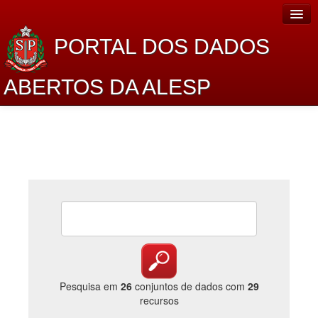
PORTAL DOS DADOS
ABERTOS DA ALESP
Home
Sobre o projeto
Dados Abertos Alesp
Lei de Acesso à Informação
Dados Governamentais Abertos
Planejamento
Catálogo de dados
Pesquisa em
26
conjuntos de dados com
29
recursos
Processo Legislativo