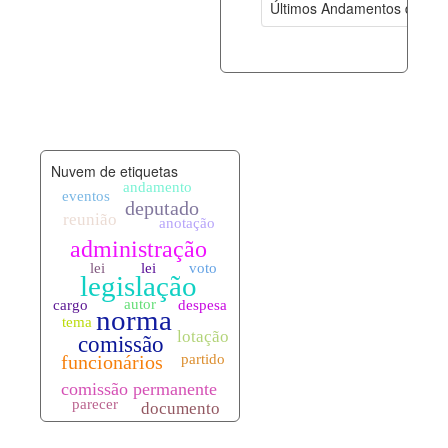
Últimos Andamentos de Pro
documento_andamento.xml
08-08-202
palavras_chave.xml
08-08-202
legislacao_normas.xml
08-08-202
Nuvem de etiquetas
legislacao_norma_anotacoes.xml
08-08-202