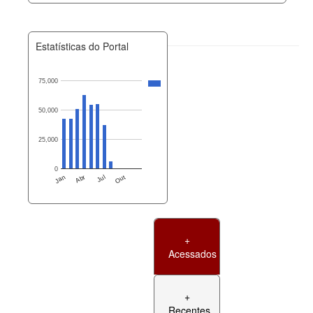
Estatísticas do Portal
75,000
50,000
25,000
0
Jan
Abr
Jul
Out
+
Acessados
+
Recentes