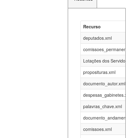
Recurso
Recurso
Atualizaç
documento_andamento_atual.xml
deputados.xml
08-08-202
comissoes_permanentes_re
agenda_eventos.xml
08-08-202
Lotações dos Servidores
proposituras.xml
funcionarios_lotacoes.xml
12-05-202
documento_autor.xml
funcionarios_cargos.xml
12-05-202
despesas_gabinetes.xml
palavras_chave.xml
lotacoes.xml
08-08-202
documento_andamento.xml
comissoes_permanentes_votacoes.xml
08-08-202
comissoes.xml