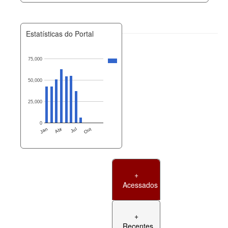
Estatísticas do Portal
75,000
50,000
25,000
0
Jan
Abr
Jul
Out
+
Acessados
+
Recentes