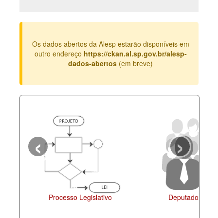
Deputados Estaduais
Administração
Os dados abertos da Alesp estarão disponíveis em
Legislação
outro endereço
https://ckan.al.sp.gov.br/alesp-
dados-abertos
(em breve)
Agenda
Perguntas frequentes
Contato
‹
›
Processo Legislativo
Deputados Esta