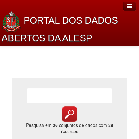
PORTAL DOS DADOS
ABERTOS DA ALESP
Home
Sobre o projeto
Dados Abertos Alesp
Lei de Acesso à Informação
Dados Governamentais Abertos
Planejamento
Catálogo de dados
Pesquisa em
26
conjuntos de dados com
29
recursos
Processo Legislativo