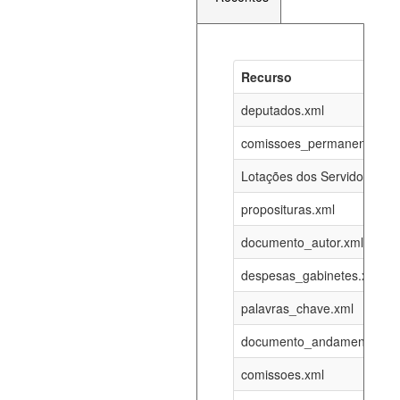
Recurso
Recurso
Atualizaç
documento_andamento_atual.xml
deputados.xml
08-08-202
comissoes_permanentes_re
agenda_eventos.xml
08-08-202
Lotações dos Servidores
proposituras.xml
funcionarios_lotacoes.xml
12-05-202
documento_autor.xml
funcionarios_cargos.xml
12-05-202
despesas_gabinetes.xml
palavras_chave.xml
lotacoes.xml
08-08-202
documento_andamento.xml
comissoes_permanentes_votacoes.xml
08-08-202
comissoes.xml