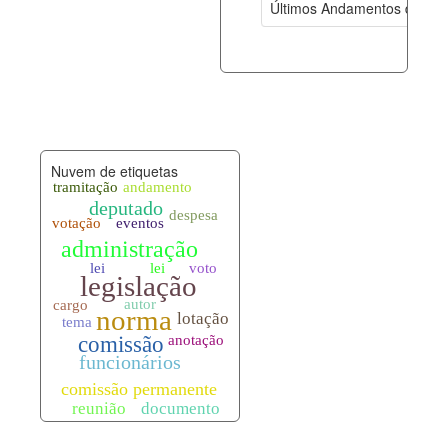
Últimos Andamentos de Pro
documento_andamento.xml
08-08-202
palavras_chave.xml
08-08-202
legislacao_normas.xml
08-08-202
Nuvem de etiquetas
legislacao_norma_anotacoes.xml
08-08-202