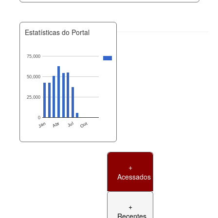
Estatísticas do Portal
75,000
50,000
25,000
0
Jan
Abr
Jul
Out
+
Acessados
+
Recentes