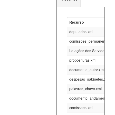
Recurso
Recurso
Atualizaç
documento_andamento_atual.xml
deputados.xml
07-08-202
comissoes_permanentes_re
agenda_eventos.xml
07-08-202
Lotações dos Servidores
proposituras.xml
funcionarios_lotacoes.xml
12-05-202
documento_autor.xml
funcionarios_cargos.xml
12-05-202
despesas_gabinetes.xml
palavras_chave.xml
lotacoes.xml
07-08-202
documento_andamento.xml
comissoes_permanentes_votacoes.xml
07-08-202
comissoes.xml