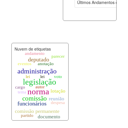
Últimos Andamentos de Pro
documento_andamento.xml
07-08-202
palavras_chave.xml
07-08-202
legislacao_normas.xml
07-08-202
Nuvem de etiquetas
legislacao_norma_anotacoes.xml
07-08-202