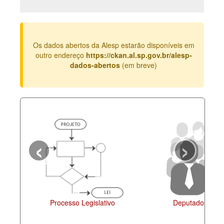
Deputados Estaduais
Administração
Os dados abertos da Alesp estarão disponíveis em
Legislação
outro endereço
https://ckan.al.sp.gov.br/alesp-
dados-abertos
(em breve)
Agenda
Perguntas frequentes
Contato
‹
›
Processo Legislativo
Deputados Esta