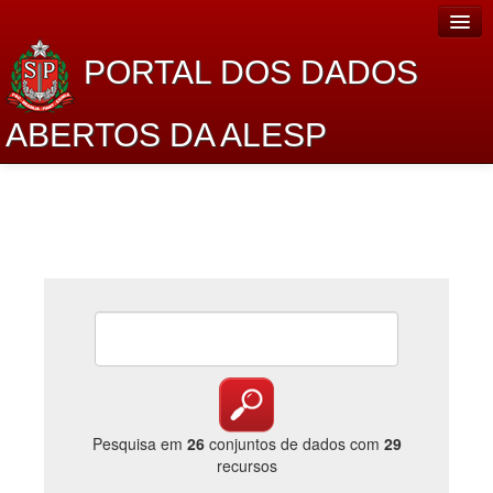
PORTAL DOS DADOS
ABERTOS DA ALESP
Home
Sobre o projeto
Dados Abertos Alesp
Lei de Acesso à Informação
Dados Governamentais Abertos
Planejamento
Catálogo de dados
Pesquisa em
26
conjuntos de dados com
29
recursos
Processo Legislativo