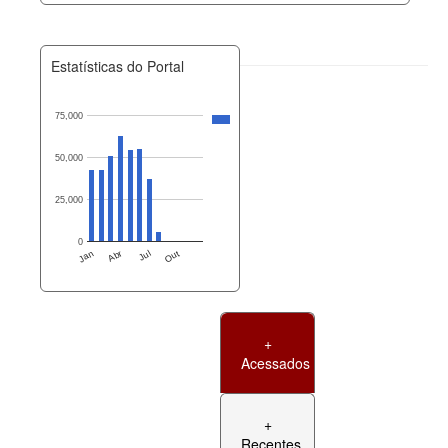
Estatísticas do Portal
75,000
50,000
25,000
0
Jan
Abr
Jul
Out
+
Acessados
+
Recentes