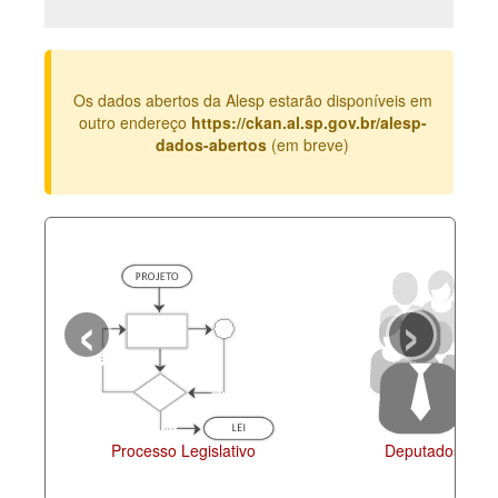
Deputados Estaduais
Administração
Os dados abertos da Alesp estarão disponíveis em
Legislação
outro endereço
https://ckan.al.sp.gov.br/alesp-
dados-abertos
(em breve)
Agenda
Perguntas frequentes
Contato
‹
›
Processo Legislativo
Deputados Esta