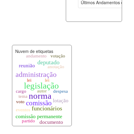
Últimos Andamentos de Pro
documento_andamento.xml
07-08-202
palavras_chave.xml
07-08-202
legislacao_normas.xml
07-08-202
Nuvem de etiquetas
legislacao_norma_anotacoes.xml
07-08-202