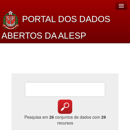
PORTAL DOS DADOS
ABERTOS DA ALESP
Home
Sobre o projeto
Dados Abertos Alesp
Lei de Acesso à Informação
Dados Governamentais Abertos
Planejamento
Catálogo de dados
Pesquisa em
26
conjuntos de dados com
29
recursos
Processo Legislativo