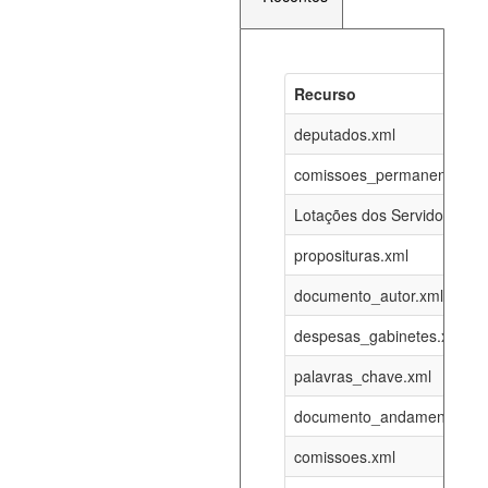
Recurso
Recurso
Atualizaç
documento_andamento_atual.xml
deputados.xml
07-08-202
comissoes_permanentes_re
agenda_eventos.xml
07-08-202
Lotações dos Servidores
proposituras.xml
funcionarios_lotacoes.xml
12-05-202
documento_autor.xml
funcionarios_cargos.xml
12-05-202
despesas_gabinetes.xml
palavras_chave.xml
lotacoes.xml
07-08-202
documento_andamento.xml
comissoes_permanentes_votacoes.xml
07-08-202
comissoes.xml