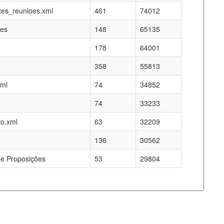
es_reunioes.xml
461
74012
res
148
65135
178
64001
358
55813
xml
74
34852
74
33233
o.xml
63
32209
136
30562
e Proposições
53
29804