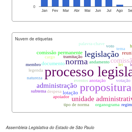
agenda_eventos.xml
0
Jan
Fev
Mar
Abr
Mai
Jun
Jul
Ago
Se
funcionarios_lotacoes.xml
funcionarios_cargos.xml
Nuvem de etiquetas
lotacoes.xml
comissoes_permanentes_votaco
documento_andamento.xml
palavras_chave.xml
legislacao_normas.xml
legislacao_norma_anotacoes.xm
Assembleia Legislativa do Estado de São Paulo