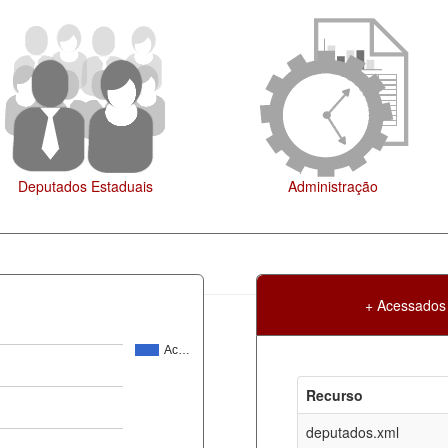
Administração
Legislação
+ Acessados
Ac…
Atualização
Criação
Recurso
ml
05-08-2026
30-05-2017
deputados.xml