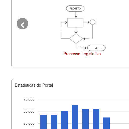
‹
Processo Legislativo
Deputados Estaduais
Estatísticas do Portal
75,000
50,000
Recurso
25,000
documento_andamento_atual.x