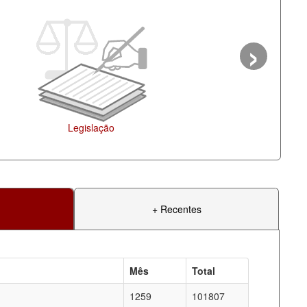
›
Ag
+ Recentes
Mês
Total
1259
101807