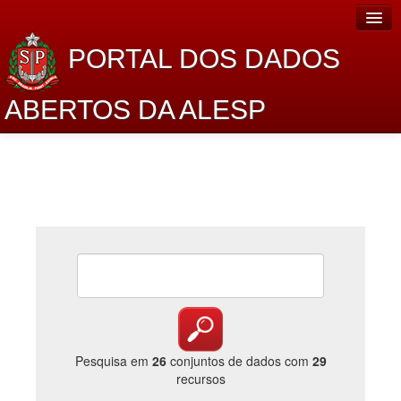
PORTAL DOS DADOS
ABERTOS DA ALESP
Home
Sobre o projeto
Dados Abertos Alesp
Lei de Acesso à Informação
Dados Governamentais Abertos
Planejamento
Catálogo de dados
Pesquisa em
26
conjuntos de dados com
29
recursos
Processo Legislativo