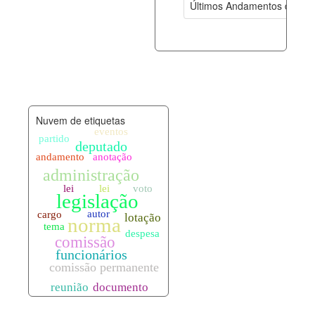
Últimos Andamentos de Pro
documento_andamento.xml
06-08-202
palavras_chave.xml
06-08-202
legislacao_normas.xml
06-08-202
Nuvem de etiquetas
legislacao_norma_anotacoes.xml
06-08-202