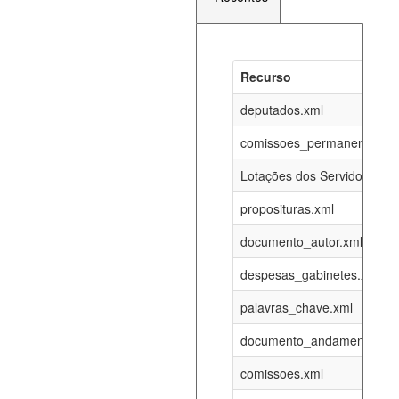
Recurso
Recurso
Atualizaç
documento_andamento_atual.xml
deputados.xml
06-08-202
comissoes_permanentes_re
agenda_eventos.xml
06-08-202
Lotações dos Servidores
proposituras.xml
funcionarios_lotacoes.xml
12-05-202
documento_autor.xml
funcionarios_cargos.xml
12-05-202
despesas_gabinetes.xml
palavras_chave.xml
lotacoes.xml
06-08-202
documento_andamento.xml
comissoes_permanentes_votacoes.xml
06-08-202
comissoes.xml