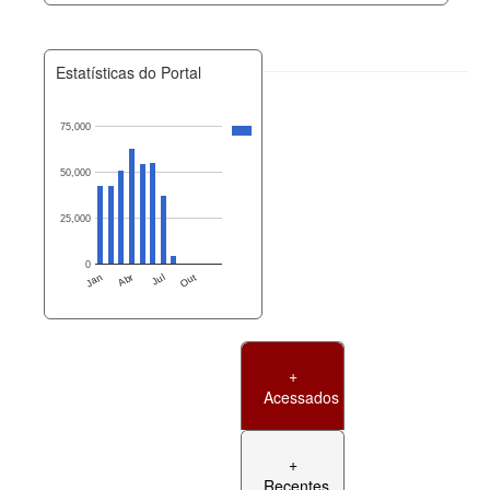
Estatísticas do Portal
75,000
50,000
25,000
0
Jan
Abr
Jul
Out
+
Acessados
+
Recentes