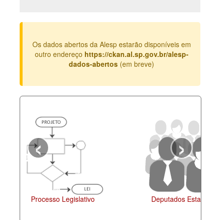
Deputados Estaduais
Administração
Os dados abertos da Alesp estarão disponíveis em
Legislação
outro endereço
https://ckan.al.sp.gov.br/alesp-
dados-abertos
(em breve)
Agenda
Perguntas frequentes
Contato
‹
›
Agenda
o Legislativo
Deputados Estaduais