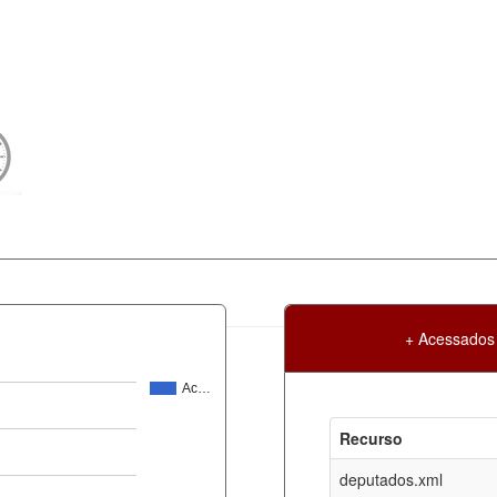
+ Acessados
Ac…
Atualização
Criação
Recurso
ml
06-08-2026
30-05-2017
deputados.xml