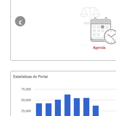
‹
Agenda
Estatísticas do Portal
75,000
50,000
Recurso
25,000
documento_andamento_atual.x