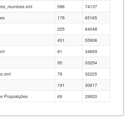
es_reunioes.xml
586
74137
res
178
65165
225
64048
451
55906
xml
81
34859
95
33254
o.xml
79
32225
191
30617
e Proposições
69
29820