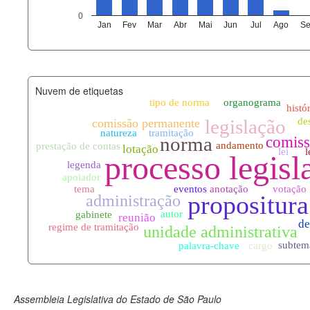
agenda_eventos.xml
0
Jan
Fev
Mar
Abr
Mai
Jun
Jul
Ago
Se
funcionarios_lotacoes.xml
funcionarios_cargos.xml
Nuvem de etiquetas
lotacoes.xml
comissoes_permanentes_votaco
documento_andamento.xml
palavras_chave.xml
legislacao_normas.xml
legislacao_norma_anotacoes.xm
Assembleia Legislativa do Estado de São Paulo