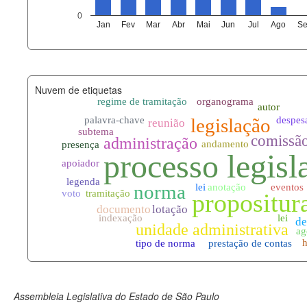
agenda_eventos.xml
0
Jan
Fev
Mar
Abr
Mai
Jun
Jul
Ago
Se
funcionarios_lotacoes.xml
funcionarios_cargos.xml
Nuvem de etiquetas
lotacoes.xml
comissoes_permanentes_votaco
documento_andamento.xml
palavras_chave.xml
legislacao_normas.xml
legislacao_norma_anotacoes.xm
Assembleia Legislativa do Estado de São Paulo