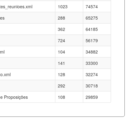
es_reunioes.xml
1023
74574
res
288
65275
362
64185
724
56179
xml
104
34882
141
33300
o.xml
128
32274
292
30718
e Proposições
108
29859