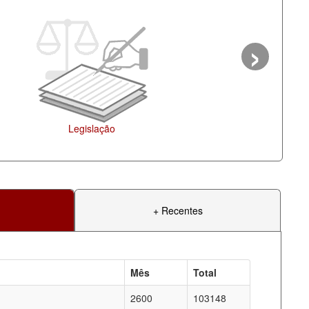
›
Ag
+ Recentes
Mês
Total
2600
103148