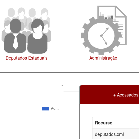
Administração
Legislação
+ Acessados
Ac…
Atualização
Criação
Recurso
ml
09-08-2026
30-05-2017
deputados.xml