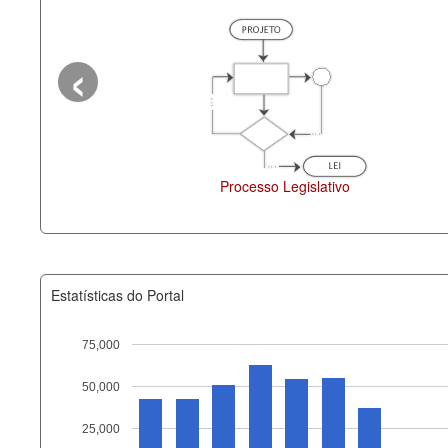
‹
Processo Legislativo
Deputados Estaduais
Estatísticas do Portal
75,000
50,000
Recurso
25,000
documento_andamento_atual.x