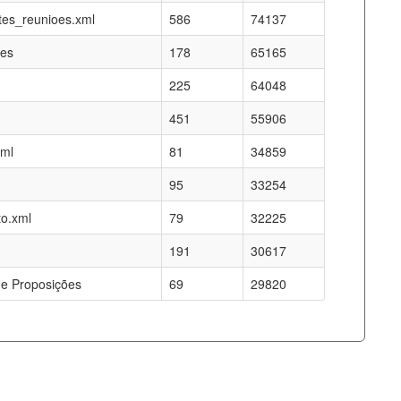
es_reunioes.xml
586
74137
res
178
65165
225
64048
451
55906
xml
81
34859
95
33254
o.xml
79
32225
191
30617
e Proposições
69
29820