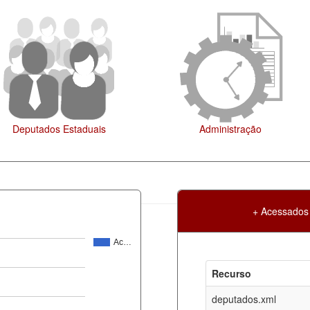
Deputados Estaduais
Administração
+ Acessados
Ac…
Atualização
Criação
Recurso
ml
06-08-2026
30-05-2017
deputados.xml