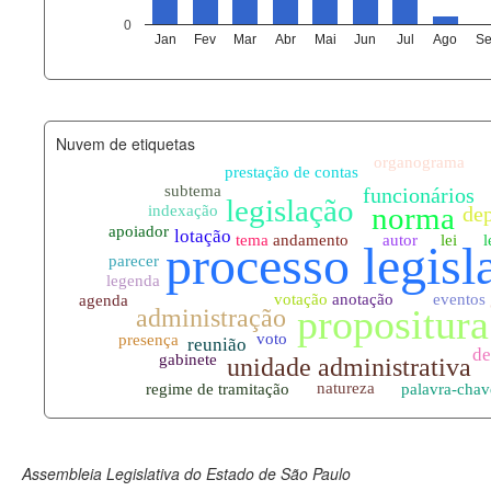
agenda_eventos.xml
0
Jan
Fev
Mar
Abr
Mai
Jun
Jul
Ago
Se
funcionarios_lotacoes.xml
funcionarios_cargos.xml
Nuvem de etiquetas
lotacoes.xml
comissoes_permanentes_votaco
documento_andamento.xml
palavras_chave.xml
legislacao_normas.xml
legislacao_norma_anotacoes.xm
Assembleia Legislativa do Estado de São Paulo