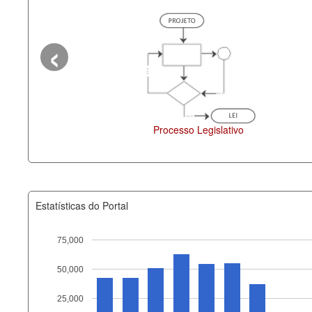
‹
Processo Legislativo
Depu
Estatísticas do Portal
75,000
50,000
Recurso
25,000
documento_andamento_atual.x