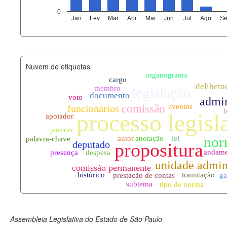
agenda_eventos.xml
0
Jan
Fev
Mar
Abr
Mai
Jun
Jul
Ago
Se
funcionarios_lotacoes.xml
funcionarios_cargos.xml
Nuvem de etiquetas
lotacoes.xml
comissoes_permanentes_votaco
documento_andamento.xml
palavras_chave.xml
legislacao_normas.xml
legislacao_norma_anotacoes.xm
Assembleia Legislativa do Estado de São Paulo