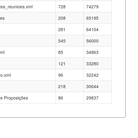
es_reunioes.xml
728
74279
res
208
65195
281
64104
545
56000
xml
85
34863
121
33280
o.xml
96
32242
218
30644
e Proposições
86
29837