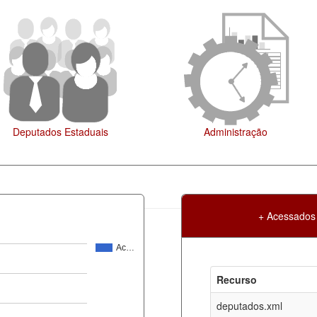
tados Estaduais
Administração
+ Acessados
Ac…
Atualização
Criação
Recurso
ml
07-08-2026
30-05-2017
deputados.xml