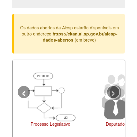
Deputados Estaduais
Administração
Os dados abertos da Alesp estarão disponíveis em
Legislação
outro endereço
https://ckan.al.sp.gov.br/alesp-
dados-abertos
(em breve)
Agenda
Perguntas frequentes
Contato
‹
›
Processo Legislativo
Deputados Esta