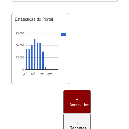
Estatísticas do Portal
75,000
50,000
25,000
0
Jan
Abr
Jul
Out
+
Acessados
+
Recentes