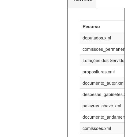
Recurso
Recurso
Atualizaç
documento_andamento_atual.xml
deputados.xml
07-08-202
comissoes_permanentes_re
agenda_eventos.xml
07-08-202
Lotações dos Servidores
proposituras.xml
funcionarios_lotacoes.xml
12-05-202
documento_autor.xml
funcionarios_cargos.xml
12-05-202
despesas_gabinetes.xml
palavras_chave.xml
lotacoes.xml
07-08-202
documento_andamento.xml
comissoes_permanentes_votacoes.xml
07-08-202
comissoes.xml