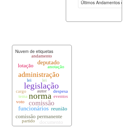
Últimos Andamentos de Pro
documento_andamento.xml
07-08-202
palavras_chave.xml
07-08-202
legislacao_normas.xml
07-08-202
Nuvem de etiquetas
legislacao_norma_anotacoes.xml
07-08-202