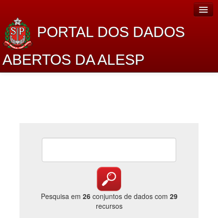
PORTAL DOS DADOS
ABERTOS DA ALESP
Home
Sobre o projeto
Dados Abertos Alesp
Lei de Acesso à Informação
Dados Governamentais Abertos
Planejamento
Catálogo de dados
Pesquisa em
26
conjuntos de dados com
29
recursos
Processo Legislativo