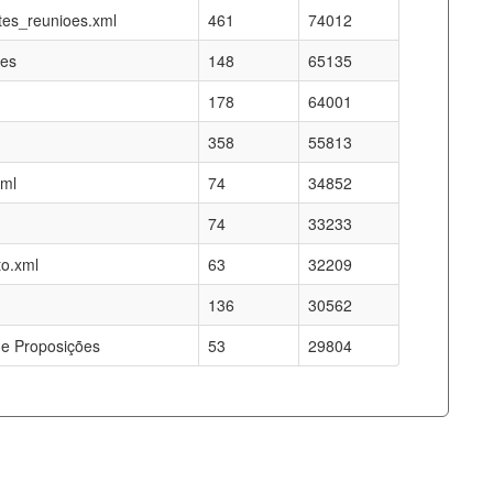
es_reunioes.xml
461
74012
res
148
65135
178
64001
358
55813
xml
74
34852
74
33233
o.xml
63
32209
136
30562
e Proposições
53
29804