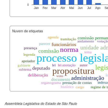
agenda_eventos.xml
0
Jan
Fev
Mar
Abr
Mai
Jun
Jul
Ago
Se
funcionarios_lotacoes.xml
funcionarios_cargos.xml
Nuvem de etiquetas
lotacoes.xml
comissoes_permanentes_votaco
documento_andamento.xml
palavras_chave.xml
legislacao_normas.xml
legislacao_norma_anotacoes.xm
Assembleia Legislativa do Estado de São Paulo