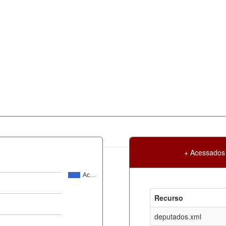
+ Acessados
Ac…
Atualização
Criação
Recurso
ml
05-08-2026
30-05-2017
deputados.xml