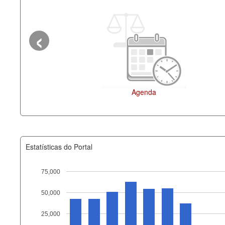
‹
Agenda
Estatísticas do Portal
75,000
50,000
Recurso
25,000
documento_andamento_atual.x