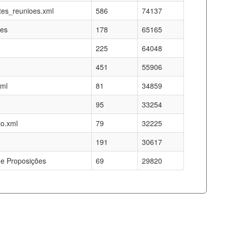
es_reunioes.xml
586
74137
res
178
65165
225
64048
451
55906
xml
81
34859
95
33254
o.xml
79
32225
191
30617
e Proposições
69
29820