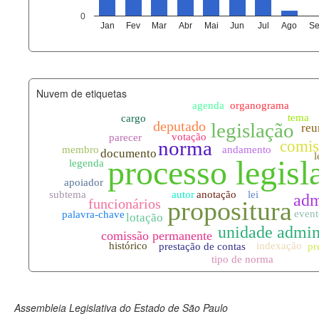
agenda_eventos.xml
0
Jan
Fev
Mar
Abr
Mai
Jun
Jul
Ago
Se
funcionarios_lotacoes.xml
funcionarios_cargos.xml
Nuvem de etiquetas
lotacoes.xml
comissoes_permanentes_votaco
documento_andamento.xml
palavras_chave.xml
legislacao_normas.xml
legislacao_norma_anotacoes.xm
Assembleia Legislativa do Estado de São Paulo