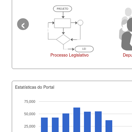
‹
Legislação
Estatísticas do Portal
75,000
50,000
Recurso
25,000
documento_andamento_atual.x