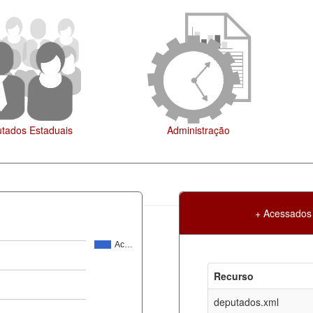
Agenda
+ Acessados
Ac…
Atualização
Criação
Recurso
ml
06-08-2026
30-05-2017
deputados.xml