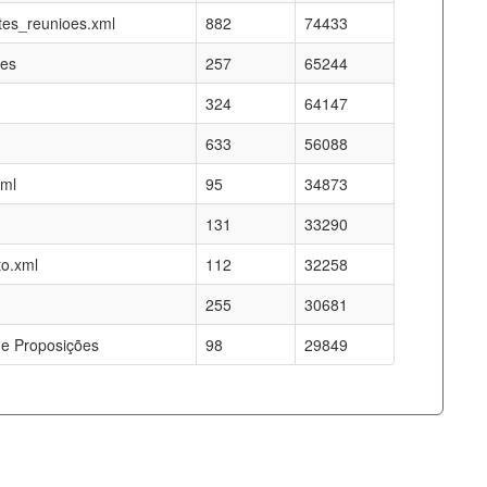
es_reunioes.xml
882
74433
res
257
65244
324
64147
633
56088
xml
95
34873
131
33290
o.xml
112
32258
255
30681
e Proposições
98
29849