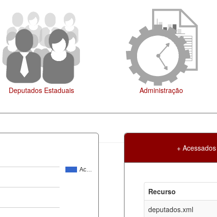
eputados Estaduais
Administração
+ Acessados
Ac…
Atualização
Criação
Recurso
ml
08-08-2026
30-05-2017
deputados.xml