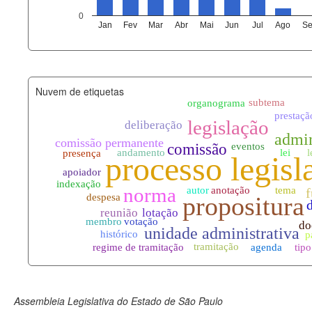
agenda_eventos.xml
0
Jan
Fev
Mar
Abr
Mai
Jun
Jul
Ago
Se
funcionarios_lotacoes.xml
funcionarios_cargos.xml
Nuvem de etiquetas
lotacoes.xml
comissoes_permanentes_votaco
documento_andamento.xml
palavras_chave.xml
legislacao_normas.xml
legislacao_norma_anotacoes.xm
Assembleia Legislativa do Estado de São Paulo