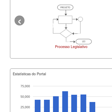
‹
Processo Legislativo
D
Estatísticas do Portal
75,000
50,000
Recurso
25,000
documento_andamento_atual.x