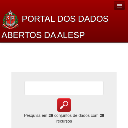
PORTAL DOS DADOS
ABERTOS DA ALESP
Home
Sobre o projeto
Dados Abertos Alesp
Lei de Acesso à Informação
Dados Governamentais Abertos
Planejamento
Catálogo de dados
Pesquisa em
26
conjuntos de dados com
29
recursos
Processo Legislativo