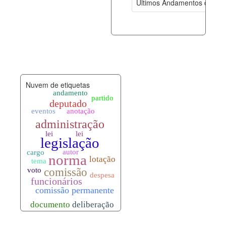
Últimos Andamentos de Pro
documento_andamento.xml
09-08-202
palavras_chave.xml
09-08-202
legislacao_normas.xml
09-08-202
Nuvem de etiquetas
legislacao_norma_anotacoes.xml
09-08-202