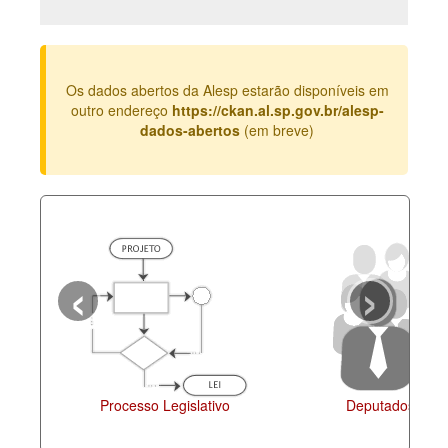
Deputados Estaduais
Administração
Os dados abertos da Alesp estarão disponíveis em
Legislação
outro endereço
https://ckan.al.sp.gov.br/alesp-
dados-abertos
(em breve)
Agenda
Perguntas frequentes
Contato
‹
›
Processo Legislativo
Deputados Esta