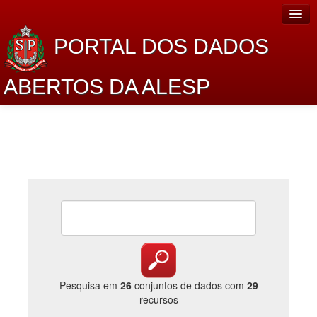
PORTAL DOS DADOS
ABERTOS DA ALESP
Home
Sobre o projeto
Dados Abertos Alesp
Lei de Acesso à Informação
Dados Governamentais Abertos
Planejamento
Catálogo de dados
Pesquisa em
26
conjuntos de dados com
29
recursos
Processo Legislativo