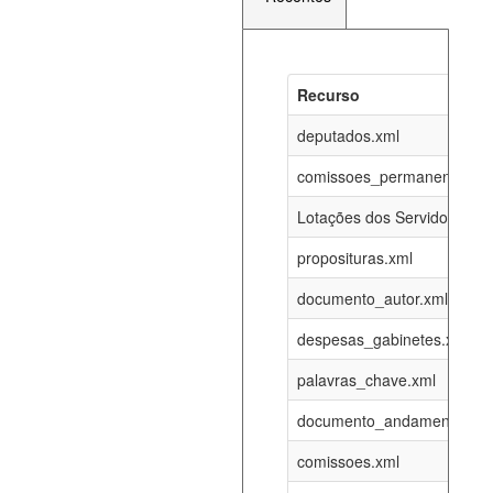
Recurso
Recurso
Atualizaç
documento_andamento_atual.xml
deputados.xml
08-08-202
comissoes_permanentes_re
agenda_eventos.xml
08-08-202
Lotações dos Servidores
proposituras.xml
funcionarios_lotacoes.xml
12-05-202
documento_autor.xml
funcionarios_cargos.xml
12-05-202
despesas_gabinetes.xml
palavras_chave.xml
lotacoes.xml
08-08-202
documento_andamento.xml
comissoes_permanentes_votacoes.xml
08-08-202
comissoes.xml