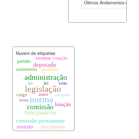
Últimos Andamentos de Pro
documento_andamento.xml
08-08-202
palavras_chave.xml
08-08-202
legislacao_normas.xml
08-08-202
Nuvem de etiquetas
legislacao_norma_anotacoes.xml
08-08-202