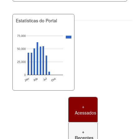
Estatísticas do Portal
75,000
50,000
25,000
0
Jan
Abr
Jul
Out
+
Acessados
+
Recentes