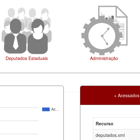
ração
Legislação
+ Acessados
Ac…
Atualização
Criação
Recurso
ml
06-08-2026
30-05-2017
deputados.xml