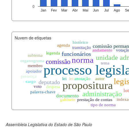
agenda_eventos.xml
0
Jan
Fev
Mar
Abr
Mai
Jun
Jul
Ago
Se
funcionarios_lotacoes.xml
funcionarios_cargos.xml
Nuvem de etiquetas
lotacoes.xml
comissoes_permanentes_votaco
documento_andamento.xml
palavras_chave.xml
legislacao_normas.xml
legislacao_norma_anotacoes.xm
Assembleia Legislativa do Estado de São Paulo