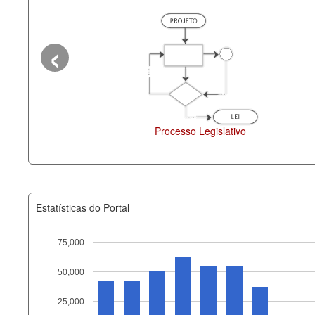
‹
o
Deputados Estaduais
Administ
Estatísticas do Portal
75,000
50,000
Recurso
25,000
documento_andamento_atual.x