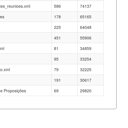
es_reunioes.xml
586
74137
res
178
65165
225
64048
451
55906
xml
81
34859
95
33254
o.xml
79
32225
191
30617
e Proposições
69
29820