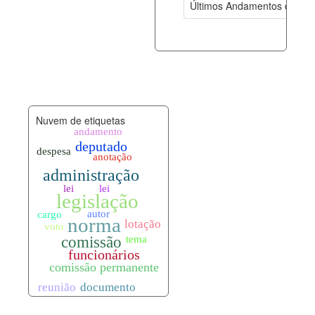
Últimos Andamentos de Pro
documento_andamento.xml
09-08-202
palavras_chave.xml
09-08-202
legislacao_normas.xml
09-08-202
Nuvem de etiquetas
legislacao_norma_anotacoes.xml
09-08-202