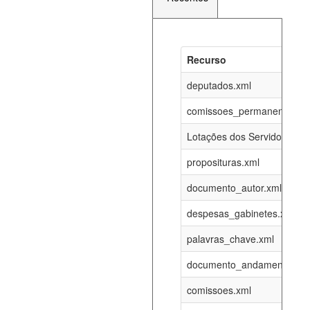
Recurso
Recurso
Atualizaç
documento_andamento_atual.xml
deputados.xml
09-08-202
comissoes_permanentes_re
agenda_eventos.xml
09-08-202
Lotações dos Servidores
proposituras.xml
funcionarios_lotacoes.xml
12-05-202
documento_autor.xml
funcionarios_cargos.xml
12-05-202
despesas_gabinetes.xml
palavras_chave.xml
lotacoes.xml
09-08-202
documento_andamento.xml
comissoes_permanentes_votacoes.xml
09-08-202
comissoes.xml