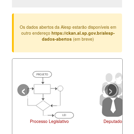
Deputados Estaduais
Administração
Os dados abertos da Alesp estarão disponíveis em
Legislação
outro endereço
https://ckan.al.sp.gov.br/alesp-
dados-abertos
(em breve)
Agenda
Perguntas frequentes
Contato
‹
›
Processo Legislativo
Deputados Esta