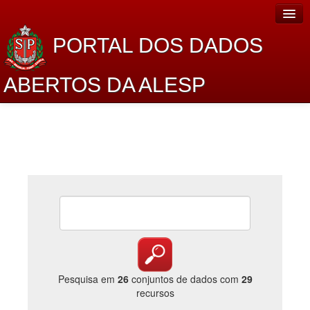
PORTAL DOS DADOS
ABERTOS DA ALESP
Home
Sobre o projeto
Dados Abertos Alesp
Lei de Acesso à Informação
Dados Governamentais Abertos
Planejamento
Catálogo de dados
Pesquisa em
26
conjuntos de dados com
29
recursos
Processo Legislativo