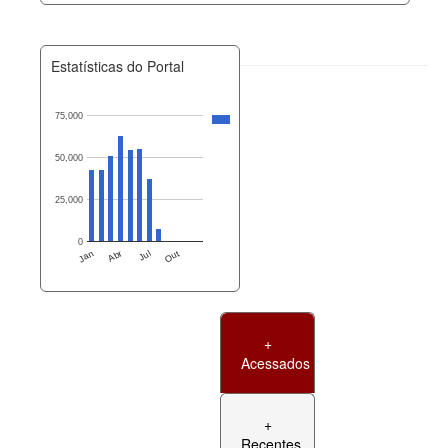
Estatísticas do Portal
75,000
50,000
25,000
0
Jan
Abr
Jul
Out
+
Acessados
+
Recentes