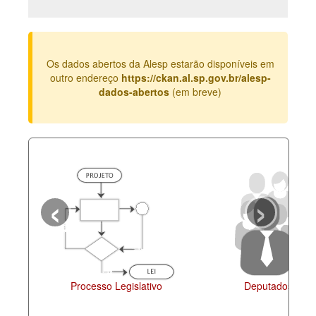
Deputados Estaduais
Administração
Os dados abertos da Alesp estarão disponíveis em
Legislação
outro endereço
https://ckan.al.sp.gov.br/alesp-
dados-abertos
(em breve)
Agenda
Perguntas frequentes
Contato
‹
›
Processo Legislativo
Deputados Esta