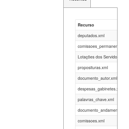
Recurso
Recurso
Atualizaç
documento_andamento_atual.xml
deputados.xml
07-08-202
comissoes_permanentes_re
agenda_eventos.xml
07-08-202
Lotações dos Servidores
proposituras.xml
funcionarios_lotacoes.xml
12-05-202
documento_autor.xml
funcionarios_cargos.xml
12-05-202
despesas_gabinetes.xml
palavras_chave.xml
lotacoes.xml
07-08-202
documento_andamento.xml
comissoes_permanentes_votacoes.xml
07-08-202
comissoes.xml