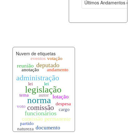
Últimos Andamentos de Pro
documento_andamento.xml
07-08-202
palavras_chave.xml
07-08-202
legislacao_normas.xml
07-08-202
Nuvem de etiquetas
legislacao_norma_anotacoes.xml
07-08-202