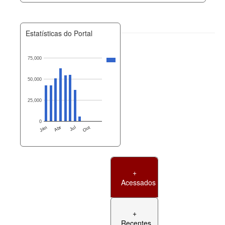
Estatísticas do Portal
75,000
50,000
25,000
0
Jan
Abr
Jul
Out
+
Acessados
+
Recentes