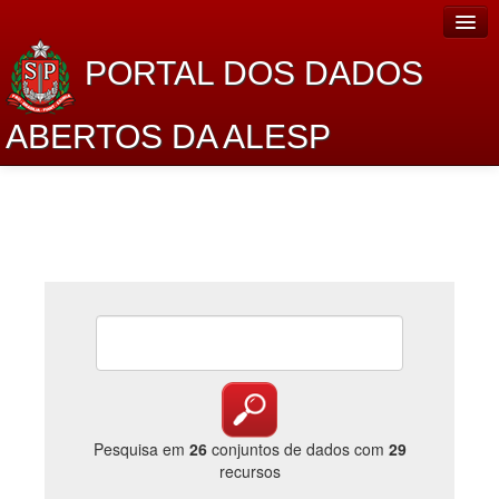
PORTAL DOS DADOS
ABERTOS DA ALESP
Home
Sobre o projeto
Dados Abertos Alesp
Lei de Acesso à Informação
Dados Governamentais Abertos
Planejamento
Catálogo de dados
Pesquisa em
26
conjuntos de dados com
29
recursos
Processo Legislativo