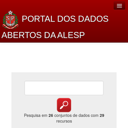
PORTAL DOS DADOS
ABERTOS DA ALESP
Home
Sobre o projeto
Dados Abertos Alesp
Lei de Acesso à Informação
Dados Governamentais Abertos
Planejamento
Catálogo de dados
Pesquisa em
26
conjuntos de dados com
29
recursos
Processo Legislativo