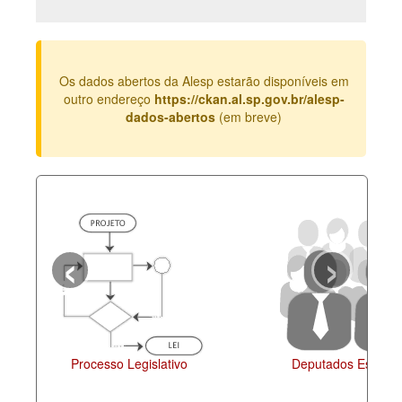
Deputados Estaduais
Administração
Os dados abertos da Alesp estarão disponíveis em
Legislação
outro endereço
https://ckan.al.sp.gov.br/alesp-
dados-abertos
(em breve)
Agenda
Perguntas frequentes
Contato
‹
›
Agenda
esso Legislativo
Deputados Estaduais