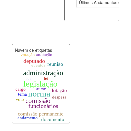
Últimos Andamentos de Pro
documento_andamento.xml
08-08-202
palavras_chave.xml
08-08-202
legislacao_normas.xml
08-08-202
Nuvem de etiquetas
legislacao_norma_anotacoes.xml
08-08-202