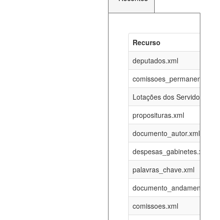
Recurso
Recurso
Atualizaç
documento_andamento_atual.xml
deputados.xml
08-08-202
comissoes_permanentes_re
agenda_eventos.xml
08-08-202
Lotações dos Servidores
proposituras.xml
funcionarios_lotacoes.xml
12-05-202
documento_autor.xml
funcionarios_cargos.xml
12-05-202
despesas_gabinetes.xml
palavras_chave.xml
lotacoes.xml
08-08-202
documento_andamento.xml
comissoes_permanentes_votacoes.xml
08-08-202
comissoes.xml