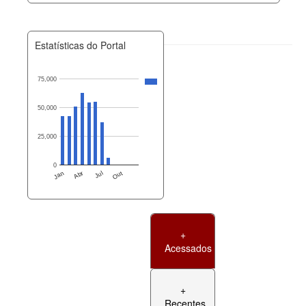
Estatísticas do Portal
75,000
50,000
25,000
0
Jan
Abr
Jul
Out
+
Acessados
+
Recentes