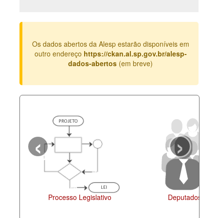
Deputados Estaduais
Administração
Os dados abertos da Alesp estarão disponíveis em
Legislação
outro endereço
https://ckan.al.sp.gov.br/alesp-
dados-abertos
(em breve)
Agenda
Perguntas frequentes
Contato
‹
›
Processo Legislativo
Deputados Estaduais