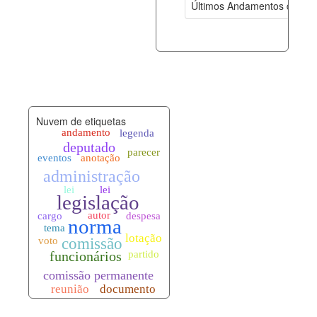
Últimos Andamentos de Pro
documento_andamento.xml
07-08-202
palavras_chave.xml
07-08-202
legislacao_normas.xml
07-08-202
Nuvem de etiquetas
legislacao_norma_anotacoes.xml
07-08-202