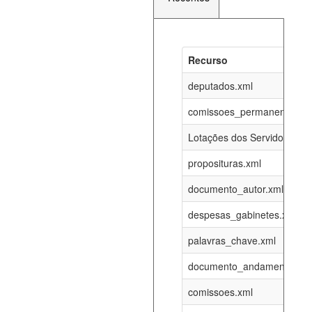
Recurso
Recurso
Atualizaç
documento_andamento_atual.xml
deputados.xml
07-08-202
comissoes_permanentes_re
agenda_eventos.xml
07-08-202
Lotações dos Servidores
proposituras.xml
funcionarios_lotacoes.xml
12-05-202
documento_autor.xml
funcionarios_cargos.xml
12-05-202
despesas_gabinetes.xml
palavras_chave.xml
lotacoes.xml
07-08-202
documento_andamento.xml
comissoes_permanentes_votacoes.xml
07-08-202
comissoes.xml