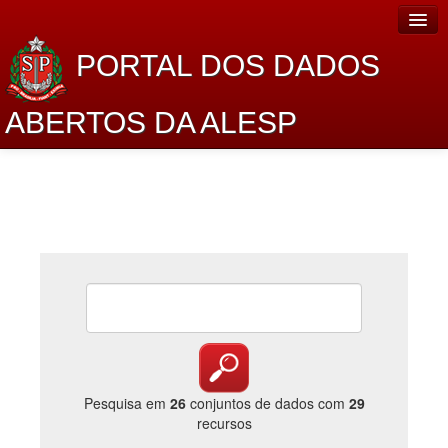
PORTAL DOS DADOS
ABERTOS DA ALESP
Home
Sobre o projeto
Dados Abertos Alesp
Lei de Acesso à Informação
Dados Governamentais Abertos
Planejamento
Catálogo de dados
Pesquisa em
26
conjuntos de dados com
29
recursos
Processo Legislativo