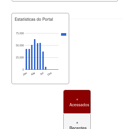
Estatísticas do Portal
75,000
50,000
25,000
0
Jan
Abr
Jul
Out
+
Acessados
+
Recentes