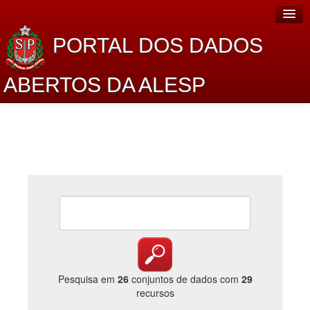
PORTAL DOS DADOS
ABERTOS DA ALESP
Home
Sobre o projeto
Dados Abertos Alesp
Lei de Acesso à Informação
Dados Governamentais Abertos
Planejamento
Catálogo de dados
Pesquisa em
26
conjuntos de dados com
29
recursos
Processo Legislativo