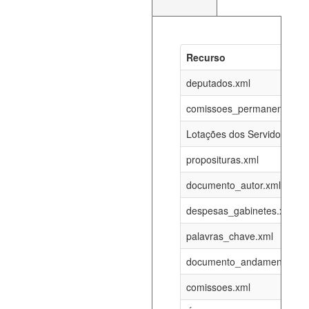
Recurso
Recurso
Atualizaç
documento_andamento_atual.xml
deputados.xml
08-08-202
comissoes_permanentes_re
agenda_eventos.xml
08-08-202
Lotações dos Servidores
proposituras.xml
funcionarios_lotacoes.xml
12-05-202
documento_autor.xml
funcionarios_cargos.xml
12-05-202
despesas_gabinetes.xml
palavras_chave.xml
lotacoes.xml
08-08-202
documento_andamento.xml
comissoes_permanentes_votacoes.xml
08-08-202
comissoes.xml