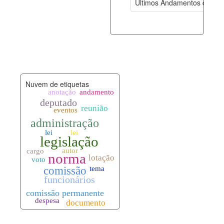
Últimos Andamentos de Pro
documento_andamento.xml
08-08-202
palavras_chave.xml
08-08-202
legislacao_normas.xml
08-08-202
Nuvem de etiquetas
legislacao_norma_anotacoes.xml
08-08-202