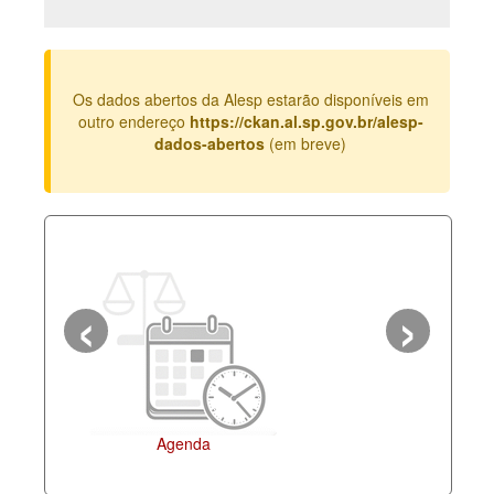
Deputados Estaduais
Administração
Os dados abertos da Alesp estarão disponíveis em
Legislação
outro endereço
https://ckan.al.sp.gov.br/alesp-
dados-abertos
(em breve)
Agenda
Perguntas frequentes
Contato
‹
›
Agenda