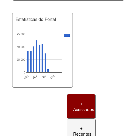
Estatísticas do Portal
75,000
50,000
25,000
0
Jan
Abr
Jul
Out
+
Acessados
+
Recentes