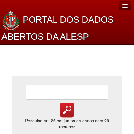
PORTAL DOS DADOS
ABERTOS DA ALESP
Home
Sobre o projeto
Dados Abertos Alesp
Lei de Acesso à Informação
Dados Governamentais Abertos
Planejamento
Catálogo de dados
Pesquisa em
26
conjuntos de dados com
29
recursos
Processo Legislativo