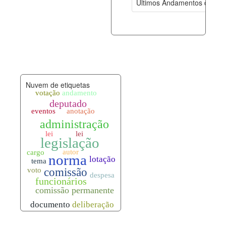
Últimos Andamentos de Pro
documento_andamento.xml
06-08-202
palavras_chave.xml
06-08-202
legislacao_normas.xml
06-08-202
Nuvem de etiquetas
legislacao_norma_anotacoes.xml
06-08-202