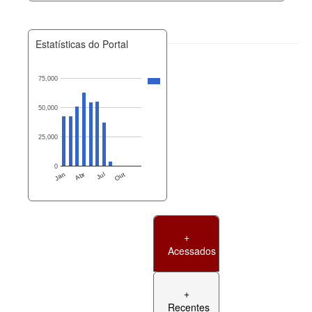
Estatísticas do Portal
75,000
50,000
25,000
0
Jan
Abr
Jul
Out
+
Acessados
+
Recentes