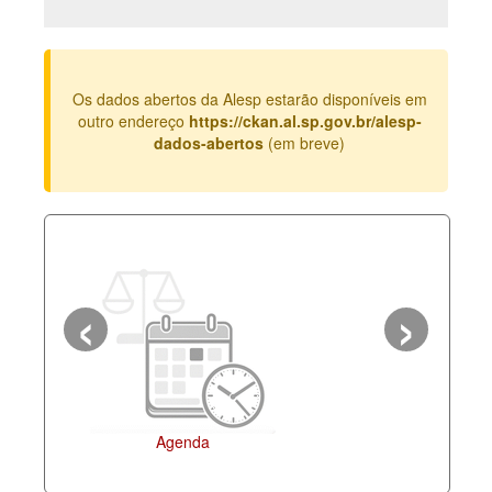
Deputados Estaduais
Administração
Os dados abertos da Alesp estarão disponíveis em
Legislação
outro endereço
https://ckan.al.sp.gov.br/alesp-
dados-abertos
(em breve)
Agenda
Perguntas frequentes
Contato
‹
›
Agenda