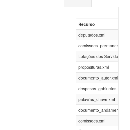
Recurso
Recurso
Atualizaç
documento_andamento_atual.xml
deputados.xml
06-08-202
comissoes_permanentes_re
agenda_eventos.xml
06-08-202
Lotações dos Servidores
proposituras.xml
funcionarios_lotacoes.xml
12-05-202
documento_autor.xml
funcionarios_cargos.xml
12-05-202
despesas_gabinetes.xml
palavras_chave.xml
lotacoes.xml
06-08-202
documento_andamento.xml
comissoes_permanentes_votacoes.xml
06-08-202
comissoes.xml