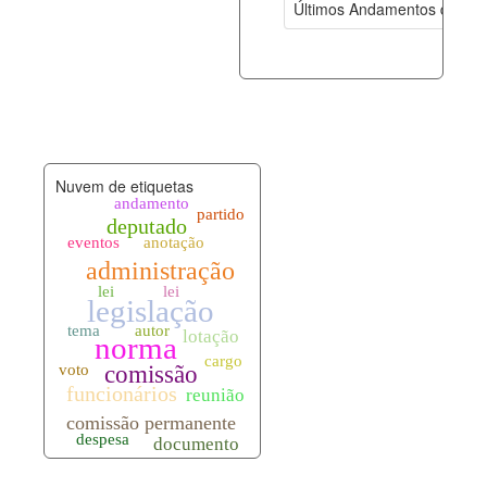
Últimos Andamentos de Pro
documento_andamento.xml
06-08-202
palavras_chave.xml
06-08-202
legislacao_normas.xml
06-08-202
Nuvem de etiquetas
legislacao_norma_anotacoes.xml
06-08-202