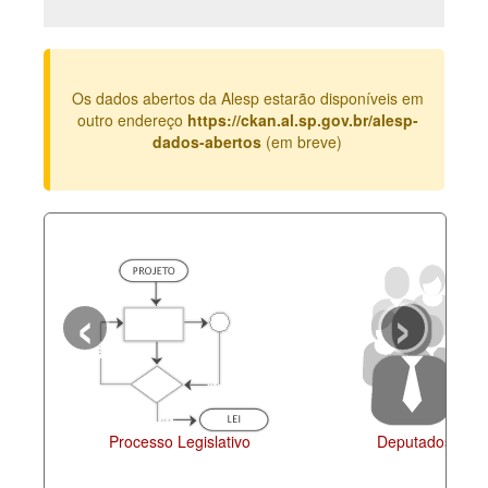
Deputados Estaduais
Administração
Os dados abertos da Alesp estarão disponíveis em
Legislação
outro endereço
https://ckan.al.sp.gov.br/alesp-
dados-abertos
(em breve)
Agenda
Perguntas frequentes
Contato
‹
›
Processo Legislativo
Deputados Estadu