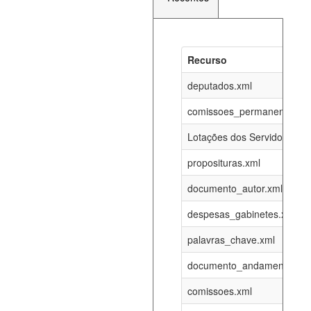
Recurso
Recurso
Atualizaç
documento_andamento_atual.xml
deputados.xml
06-08-202
comissoes_permanentes_re
agenda_eventos.xml
06-08-202
Lotações dos Servidores
proposituras.xml
funcionarios_lotacoes.xml
12-05-202
documento_autor.xml
funcionarios_cargos.xml
12-05-202
despesas_gabinetes.xml
palavras_chave.xml
lotacoes.xml
06-08-202
documento_andamento.xml
comissoes_permanentes_votacoes.xml
06-08-202
comissoes.xml