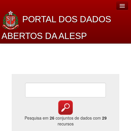
PORTAL DOS DADOS
ABERTOS DA ALESP
Home
Sobre o projeto
Dados Abertos Alesp
Lei de Acesso à Informação
Dados Governamentais Abertos
Planejamento
Catálogo de dados
Pesquisa em
26
conjuntos de dados com
29
recursos
Processo Legislativo