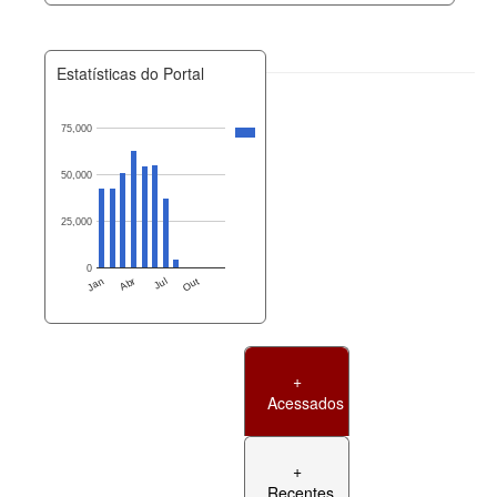
Estatísticas do Portal
75,000
50,000
25,000
0
Jan
Abr
Jul
Out
+
Acessados
+
Recentes