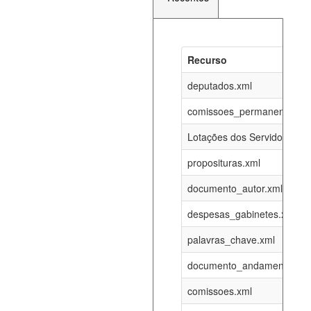
Recurso
Recurso
Atualizaç
documento_andamento_atual.xml
deputados.xml
08-08-202
comissoes_permanentes_re
agenda_eventos.xml
08-08-202
Lotações dos Servidores
proposituras.xml
funcionarios_lotacoes.xml
12-05-202
documento_autor.xml
funcionarios_cargos.xml
12-05-202
despesas_gabinetes.xml
palavras_chave.xml
lotacoes.xml
08-08-202
documento_andamento.xml
comissoes_permanentes_votacoes.xml
08-08-202
comissoes.xml