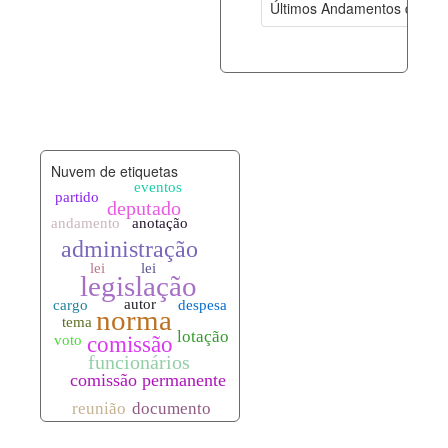
Últimos Andamentos de Pro
documento_andamento.xml
08-08-202
palavras_chave.xml
08-08-202
legislacao_normas.xml
08-08-202
Nuvem de etiquetas
legislacao_norma_anotacoes.xml
08-08-202