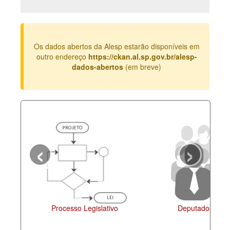
Deputados Estaduais
Administração
Os dados abertos da Alesp estarão disponíveis em
Legislação
outro endereço
https://ckan.al.sp.gov.br/alesp-
dados-abertos
(em breve)
Agenda
Perguntas frequentes
Contato
‹
›
Processo Legislativo
Deputados Estad