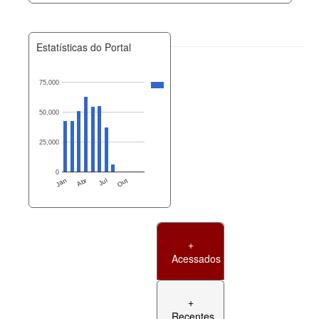
Estatísticas do Portal
75,000
50,000
25,000
0
Jan
Abr
Jul
Out
+
Acessados
+
Recentes