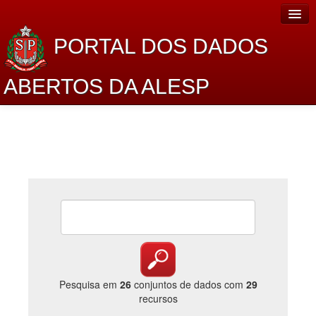
PORTAL DOS DADOS
ABERTOS DA ALESP
Home
Sobre o projeto
Dados Abertos Alesp
Lei de Acesso à Informação
Dados Governamentais Abertos
Planejamento
Catálogo de dados
Pesquisa em
26
conjuntos de dados com
29
recursos
Processo Legislativo