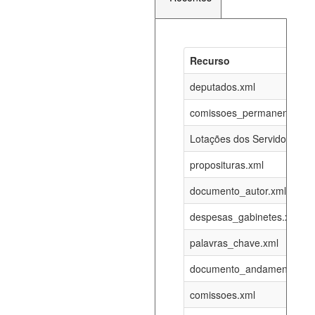
Recurso
Recurso
Atualizaç
documento_andamento_atual.xml
deputados.xml
07-08-202
comissoes_permanentes_re
agenda_eventos.xml
07-08-202
Lotações dos Servidores
proposituras.xml
funcionarios_lotacoes.xml
12-05-202
documento_autor.xml
funcionarios_cargos.xml
12-05-202
despesas_gabinetes.xml
palavras_chave.xml
lotacoes.xml
07-08-202
documento_andamento.xml
comissoes_permanentes_votacoes.xml
07-08-202
comissoes.xml