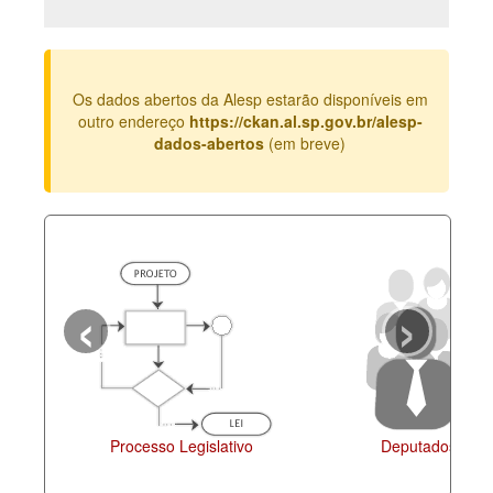
Deputados Estaduais
Administração
Os dados abertos da Alesp estarão disponíveis em
Legislação
outro endereço
https://ckan.al.sp.gov.br/alesp-
dados-abertos
(em breve)
Agenda
Perguntas frequentes
Contato
‹
›
Processo Legislativo
Deputados Esta