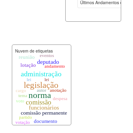
Últimos Andamentos de Pro
documento_andamento.xml
07-08-202
palavras_chave.xml
07-08-202
legislacao_normas.xml
07-08-202
Nuvem de etiquetas
legislacao_norma_anotacoes.xml
07-08-202