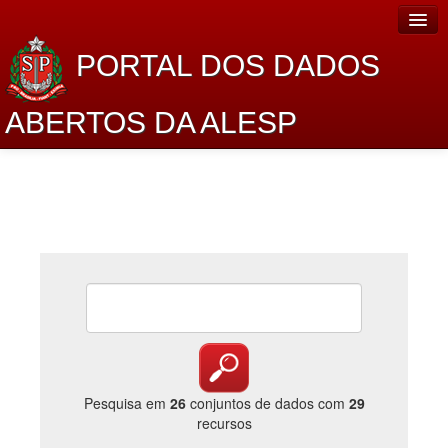
PORTAL DOS DADOS
ABERTOS DA ALESP
Home
Sobre o projeto
Dados Abertos Alesp
Lei de Acesso à Informação
Dados Governamentais Abertos
Planejamento
Catálogo de dados
Pesquisa em
26
conjuntos de dados com
29
recursos
Processo Legislativo