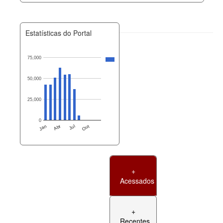
Estatísticas do Portal
75,000
50,000
25,000
0
Jan
Abr
Jul
Out
+
Acessados
+
Recentes