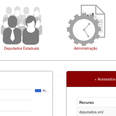
islação
+ Acessados
Ac…
Atualização
Criação
Recurso
ml
06-08-2026
30-05-2017
deputados.xml