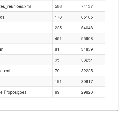
es_reunioes.xml
586
74137
res
178
65165
225
64048
451
55906
xml
81
34859
95
33254
o.xml
79
32225
191
30617
e Proposições
69
29820