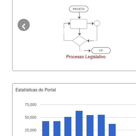
‹
duais
Administração
Leg
Estatísticas do Portal
75,000
50,000
Recurso
25,000
documento_andamento_atual.x