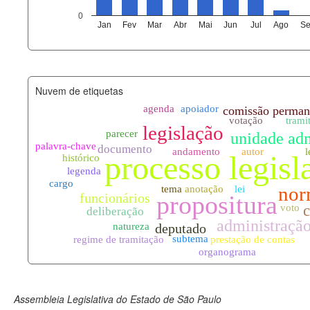
agenda_eventos.xml
0
Jan
Fev
Mar
Abr
Mai
Jun
Jul
Ago
Se
funcionarios_lotacoes.xml
funcionarios_cargos.xml
Nuvem de etiquetas
lotacoes.xml
comissoes_permanentes_votaco
documento_andamento.xml
palavras_chave.xml
legislacao_normas.xml
legislacao_norma_anotacoes.xm
Assembleia Legislativa do Estado de São Paulo